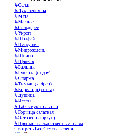
↳
Салат
↳
Лук, черемша
↳
Мята
↳
Мелисса
↳
Сельдерей
↳
Укроп
↳
Шалфей
↳
Петрушка
↳
Микрозелень
↳
Шпинат
↳
Щавель
↳
Базилик
↳
Руккола (индау)
↳
Спаржа
↳
Тимьян (чабрец)
↳
Кориандр (кинза)
↳
Душица
↳
Иссоп
↳
Табак курительный
↳
Горчица салатная
↳
Эстрагон (тархун)
↳
Пряные и лекарственные травы
Смотреть Все Семена зелени