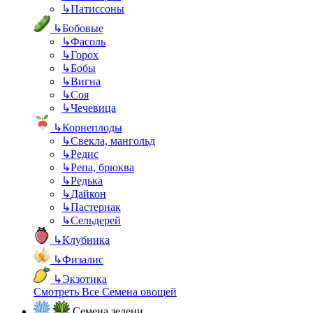
↳
Патиссоны
↳
Бобовые
↳
Фасоль
↳
Горох
↳
Бобы
↳
Вигна
↳
Соя
↳
Чечевица
↳
Корнеплоды
↳
Свекла, мангольд
↳
Редис
↳
Репа, брюква
↳
Редька
↳
Дайкон
↳
Пастернак
↳
Сельдерей
↳
Клубника
↳
Физалис
↳
Экзотика
Смотреть Все Семена овощей
Семена зелени