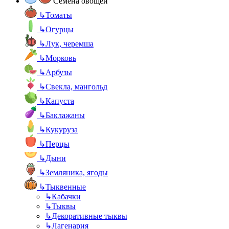
Семена овощей
↳
Томаты
↳
Огурцы
↳
Лук, черемша
↳
Морковь
↳
Арбузы
↳
Свекла, мангольд
↳
Капуста
↳
Баклажаны
↳
Кукуруза
↳
Перцы
↳
Дыни
↳
Земляника, ягоды
↳
Тыквенные
↳
Кабачки
↳
Тыквы
↳
Декоративные тыквы
↳
Лагенария