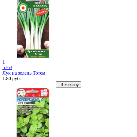
1
5763
Лук на зелень Тотем
1.80 руб.
В корзину