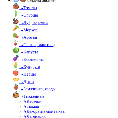
Семена овощей
↳
Томаты
↳
Огурцы
↳
Лук, черемша
↳
Морковь
↳
Арбузы
↳
Свекла, мангольд
↳
Капуста
↳
Баклажаны
↳
Кукуруза
↳
Перцы
↳
Дыни
↳
Земляника, ягоды
↳
Тыквенные
↳
Кабачки
↳
Тыквы
↳
Декоративные тыквы
↳
Лагенария