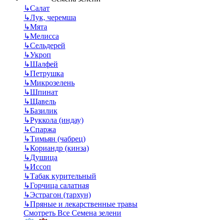
↳
Салат
↳
Лук, черемша
↳
Мята
↳
Мелисса
↳
Сельдерей
↳
Укроп
↳
Шалфей
↳
Петрушка
↳
Микрозелень
↳
Шпинат
↳
Щавель
↳
Базилик
↳
Руккола (индау)
↳
Спаржа
↳
Тимьян (чабрец)
↳
Кориандр (кинза)
↳
Душица
↳
Иссоп
↳
Табак курительный
↳
Горчица салатная
↳
Эстрагон (тархун)
↳
Пряные и лекарственные травы
Смотреть Все Семена зелени