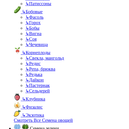
↳
Патиссоны
↳
Бобовые
↳
Фасоль
↳
Горох
↳
Бобы
↳
Вигна
↳
Соя
↳
Чечевица
↳
Корнеплоды
↳
Свекла, мангольд
↳
Редис
↳
Репа, брюква
↳
Редька
↳
Дайкон
↳
Пастернак
↳
Сельдерей
↳
Клубника
↳
Физалис
↳
Экзотика
Смотреть Все Семена овощей
Семена зелени