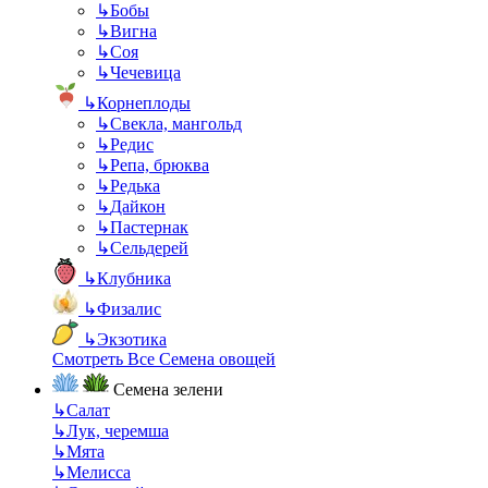
↳
Бобы
↳
Вигна
↳
Соя
↳
Чечевица
↳
Корнеплоды
↳
Свекла, мангольд
↳
Редис
↳
Репа, брюква
↳
Редька
↳
Дайкон
↳
Пастернак
↳
Сельдерей
↳
Клубника
↳
Физалис
↳
Экзотика
Смотреть Все Семена овощей
Семена зелени
↳
Салат
↳
Лук, черемша
↳
Мята
↳
Мелисса