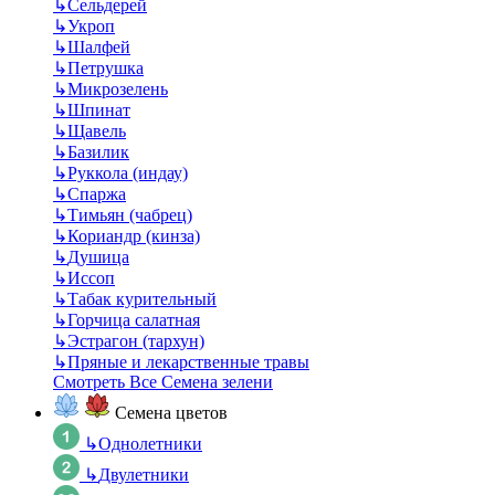
↳
Сельдерей
↳
Укроп
↳
Шалфей
↳
Петрушка
↳
Микрозелень
↳
Шпинат
↳
Щавель
↳
Базилик
↳
Руккола (индау)
↳
Спаржа
↳
Тимьян (чабрец)
↳
Кориандр (кинза)
↳
Душица
↳
Иссоп
↳
Табак курительный
↳
Горчица салатная
↳
Эстрагон (тархун)
↳
Пряные и лекарственные травы
Смотреть Все Семена зелени
Семена цветов
↳
Однолетники
↳
Двулетники