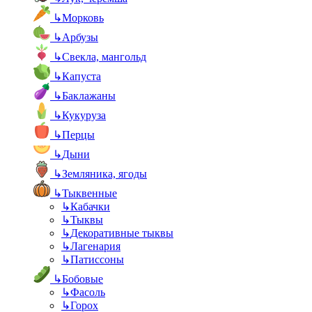
↳
Морковь
↳
Арбузы
↳
Свекла, мангольд
↳
Капуста
↳
Баклажаны
↳
Кукуруза
↳
Перцы
↳
Дыни
↳
Земляника, ягоды
↳
Тыквенные
↳
Кабачки
↳
Тыквы
↳
Декоративные тыквы
↳
Лагенария
↳
Патиссоны
↳
Бобовые
↳
Фасоль
↳
Горох