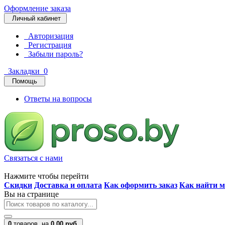
Оформление заказа
Личный кабинет
Авторизация
Регистрация
Забыли пароль?
Закладки
0
Помощь
Ответы на вопросы
Связаться с нами
Нажмите чтобы перейти
Скидки
Доставка и оплата
Как оформить заказ
Как найти м
Вы на странице
0
товаров,
на
0.00 руб.