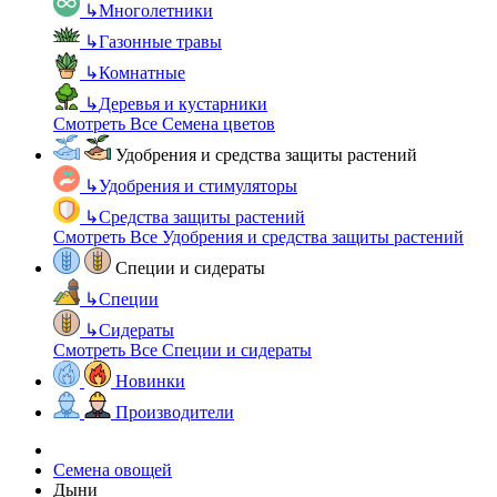
↳
Многолетники
↳
Газонные травы
↳
Комнатные
↳
Деревья и кустарники
Смотреть Все Семена цветов
Удобрения и средства защиты растений
↳
Удобрения и стимуляторы
↳
Средства защиты растений
Смотреть Все Удобрения и средства защиты растений
Специи и сидераты
↳
Специи
↳
Сидераты
Смотреть Все Специи и сидераты
Новинки
Производители
Семена овощей
Дыни