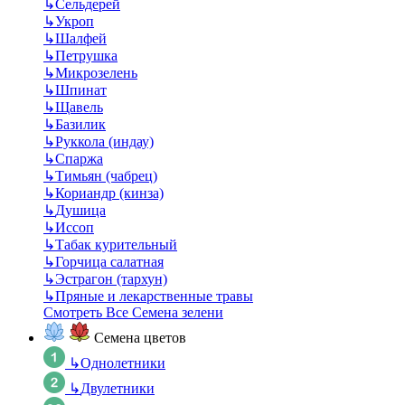
↳
Сельдерей
↳
Укроп
↳
Шалфей
↳
Петрушка
↳
Микрозелень
↳
Шпинат
↳
Щавель
↳
Базилик
↳
Руккола (индау)
↳
Спаржа
↳
Тимьян (чабрец)
↳
Кориандр (кинза)
↳
Душица
↳
Иссоп
↳
Табак курительный
↳
Горчица салатная
↳
Эстрагон (тархун)
↳
Пряные и лекарственные травы
Смотреть Все Семена зелени
Семена цветов
↳
Однолетники
↳
Двулетники