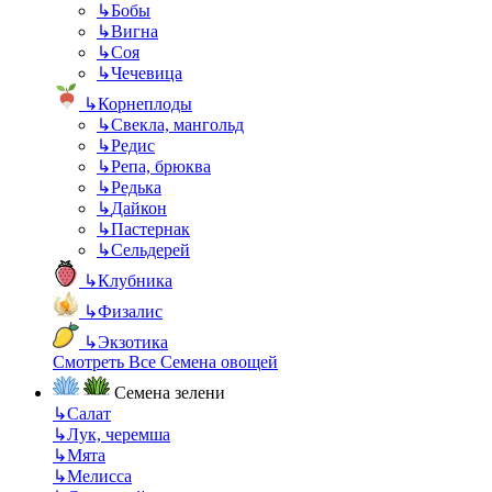
↳
Бобы
↳
Вигна
↳
Соя
↳
Чечевица
↳
Корнеплоды
↳
Свекла, мангольд
↳
Редис
↳
Репа, брюква
↳
Редька
↳
Дайкон
↳
Пастернак
↳
Сельдерей
↳
Клубника
↳
Физалис
↳
Экзотика
Смотреть Все Семена овощей
Семена зелени
↳
Салат
↳
Лук, черемша
↳
Мята
↳
Мелисса