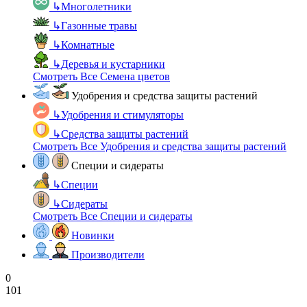
↳
Многолетники
↳
Газонные травы
↳
Комнатные
↳
Деревья и кустарники
Смотреть Все Семена цветов
Удобрения и средства защиты растений
↳
Удобрения и стимуляторы
↳
Средства защиты растений
Смотреть Все Удобрения и средства защиты растений
Специи и сидераты
↳
Специи
↳
Сидераты
Смотреть Все Специи и сидераты
Новинки
Производители
0
101