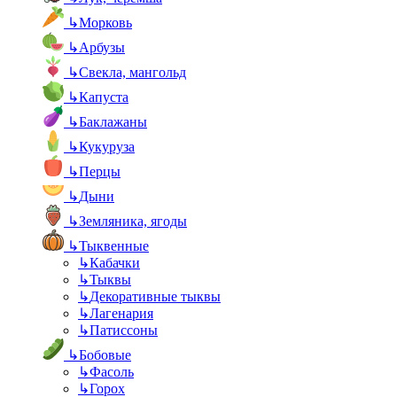
↳
Морковь
↳
Арбузы
↳
Свекла, мангольд
↳
Капуста
↳
Баклажаны
↳
Кукуруза
↳
Перцы
↳
Дыни
↳
Земляника, ягоды
↳
Тыквенные
↳
Кабачки
↳
Тыквы
↳
Декоративные тыквы
↳
Лагенария
↳
Патиссоны
↳
Бобовые
↳
Фасоль
↳
Горох