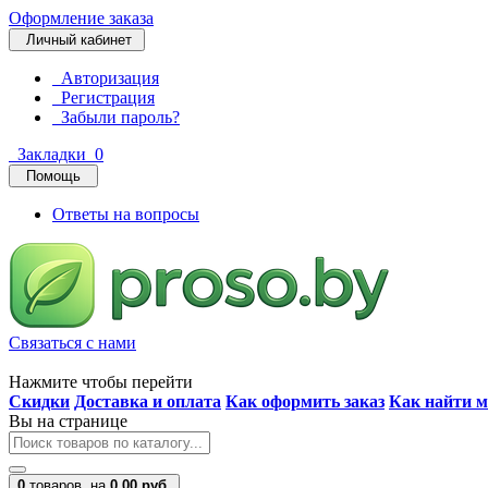
Оформление заказа
Личный кабинет
Авторизация
Регистрация
Забыли пароль?
Закладки
0
Помощь
Ответы на вопросы
Связаться с нами
Нажмите чтобы перейти
Скидки
Доставка и оплата
Как оформить заказ
Как найти м
Вы на странице
0
товаров,
на
0.00 руб.