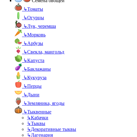
Семена овощей
↳
Томаты
↳
Огурцы
↳
Лук, черемша
↳
Морковь
↳
Арбузы
↳
Свекла, мангольд
↳
Капуста
↳
Баклажаны
↳
Кукуруза
↳
Перцы
↳
Дыни
↳
Земляника, ягоды
↳
Тыквенные
↳
Кабачки
↳
Тыквы
↳
Декоративные тыквы
↳
Лагенария