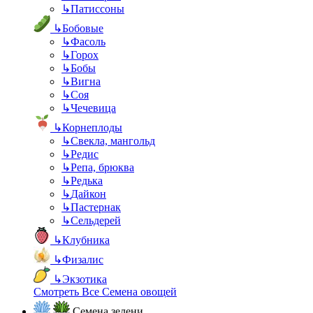
↳
Патиссоны
↳
Бобовые
↳
Фасоль
↳
Горох
↳
Бобы
↳
Вигна
↳
Соя
↳
Чечевица
↳
Корнеплоды
↳
Свекла, мангольд
↳
Редис
↳
Репа, брюква
↳
Редька
↳
Дайкон
↳
Пастернак
↳
Сельдерей
↳
Клубника
↳
Физалис
↳
Экзотика
Смотреть Все Семена овощей
Семена зелени