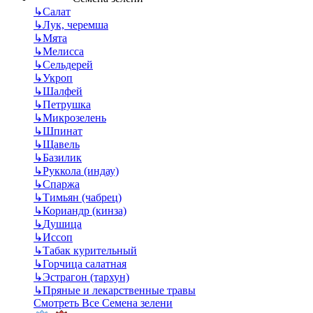
↳
Салат
↳
Лук, черемша
↳
Мята
↳
Мелисса
↳
Сельдерей
↳
Укроп
↳
Шалфей
↳
Петрушка
↳
Микрозелень
↳
Шпинат
↳
Щавель
↳
Базилик
↳
Руккола (индау)
↳
Спаржа
↳
Тимьян (чабрец)
↳
Кориандр (кинза)
↳
Душица
↳
Иссоп
↳
Табак курительный
↳
Горчица салатная
↳
Эстрагон (тархун)
↳
Пряные и лекарственные травы
Смотреть Все Семена зелени