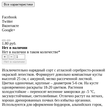
Все характеристики
Facebook
Twitter
Вконтакте
Google+
1.80 руб.
Нет в наличии
Нет в наличии в таком количестве*
+
−
Нет в наличии
Исключительно нарядный сорт с атласной серебристо-розовой
окраской лепестков. Формирует довольно компактные кусты
высотой 25 см, с ажурной, мелко рассеченной листвой.
Цветки одиночные, крупные – диаметром 5-6 см. На кусте
одновременно раскрыты 18-20 цветков. Растения
холодостойкие – переносят весенние заморозки до -5 °С,
засухоустойчивые, светолюбивые. Отлично растут на легких,
хорошо дренированных почвах без избытка органики.
Используются для оформления бордюров, альпийских горок,