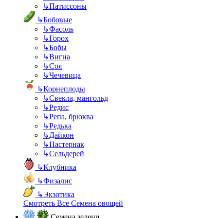
↳
Патиссоны
↳
Бобовые
↳
Фасоль
↳
Горох
↳
Бобы
↳
Вигна
↳
Соя
↳
Чечевица
↳
Корнеплоды
↳
Свекла, мангольд
↳
Редис
↳
Репа, брюква
↳
Редька
↳
Дайкон
↳
Пастернак
↳
Сельдерей
↳
Клубника
↳
Физалис
↳
Экзотика
Смотреть Все Семена овощей
Семена зелени