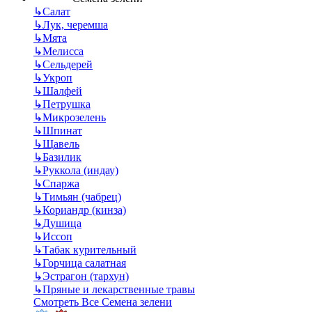
↳
Салат
↳
Лук, черемша
↳
Мята
↳
Мелисса
↳
Сельдерей
↳
Укроп
↳
Шалфей
↳
Петрушка
↳
Микрозелень
↳
Шпинат
↳
Щавель
↳
Базилик
↳
Руккола (индау)
↳
Спаржа
↳
Тимьян (чабрец)
↳
Кориандр (кинза)
↳
Душица
↳
Иссоп
↳
Табак курительный
↳
Горчица салатная
↳
Эстрагон (тархун)
↳
Пряные и лекарственные травы
Смотреть Все Семена зелени