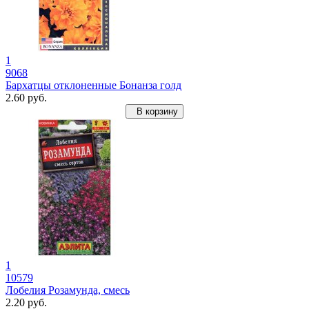
1
9068
Бархатцы отклоненные Бонанза голд
2.60 руб.
В корзину
1
10579
Лобелия Розамунда, смесь
2.20 руб.