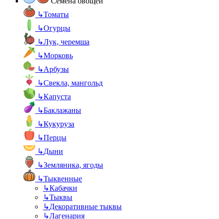
Семена овощей
↳
Томаты
↳
Огурцы
↳
Лук, черемша
↳
Морковь
↳
Арбузы
↳
Свекла, мангольд
↳
Капуста
↳
Баклажаны
↳
Кукуруза
↳
Перцы
↳
Дыни
↳
Земляника, ягоды
↳
Тыквенные
↳
Кабачки
↳
Тыквы
↳
Декоративные тыквы
↳
Лагенария