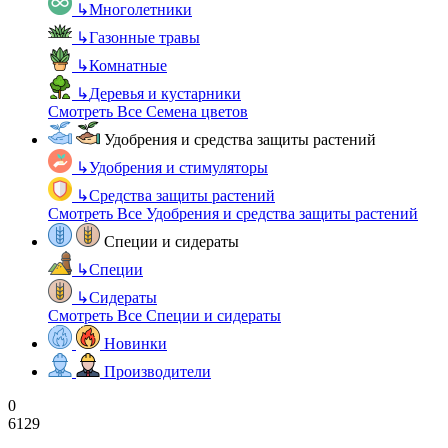
↳
Многолетники
↳
Газонные травы
↳
Комнатные
↳
Деревья и кустарники
Смотреть Все Семена цветов
Удобрения и средства защиты растений
↳
Удобрения и стимуляторы
↳
Средства защиты растений
Смотреть Все Удобрения и средства защиты растений
Специи и сидераты
↳
Специи
↳
Сидераты
Смотреть Все Специи и сидераты
Новинки
Производители
0
6129