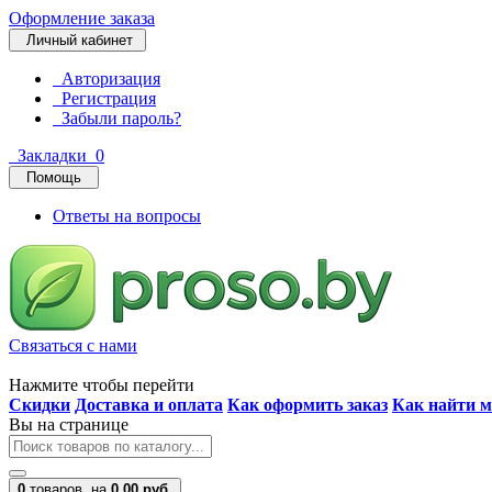
Оформление заказа
Личный кабинет
Авторизация
Регистрация
Забыли пароль?
Закладки
0
Помощь
Ответы на вопросы
Связаться с нами
Нажмите чтобы перейти
Скидки
Доставка и оплата
Как оформить заказ
Как найти м
Вы на странице
0
товаров,
на
0.00 руб.