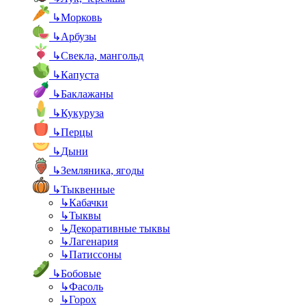
↳
Морковь
↳
Арбузы
↳
Свекла, мангольд
↳
Капуста
↳
Баклажаны
↳
Кукуруза
↳
Перцы
↳
Дыни
↳
Земляника, ягоды
↳
Тыквенные
↳
Кабачки
↳
Тыквы
↳
Декоративные тыквы
↳
Лагенария
↳
Патиссоны
↳
Бобовые
↳
Фасоль
↳
Горох