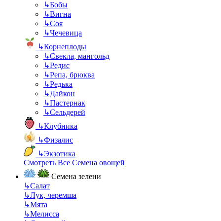
↳
Бобы
↳
Вигна
↳
Соя
↳
Чечевица
↳
Корнеплоды
↳
Свекла, мангольд
↳
Редис
↳
Репа, брюква
↳
Редька
↳
Дайкон
↳
Пастернак
↳
Сельдерей
↳
Клубника
↳
Физалис
↳
Экзотика
Смотреть Все Семена овощей
Семена зелени
↳
Салат
↳
Лук, черемша
↳
Мята
↳
Мелисса