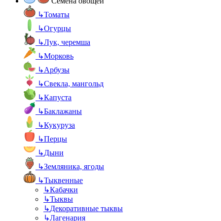
Семена овощей
↳
Томаты
↳
Огурцы
↳
Лук, черемша
↳
Морковь
↳
Арбузы
↳
Свекла, мангольд
↳
Капуста
↳
Баклажаны
↳
Кукуруза
↳
Перцы
↳
Дыни
↳
Земляника, ягоды
↳
Тыквенные
↳
Кабачки
↳
Тыквы
↳
Декоративные тыквы
↳
Лагенария