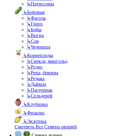
↳
Патиссоны
↳
Бобовые
↳
Фасоль
↳
Горох
↳
Бобы
↳
Вигна
↳
Соя
↳
Чечевица
↳
Корнеплоды
↳
Свекла, мангольд
↳
Редис
↳
Репа, брюква
↳
Редька
↳
Дайкон
↳
Пастернак
↳
Сельдерей
↳
Клубника
↳
Физалис
↳
Экзотика
Смотреть Все Семена овощей
Семена зелени