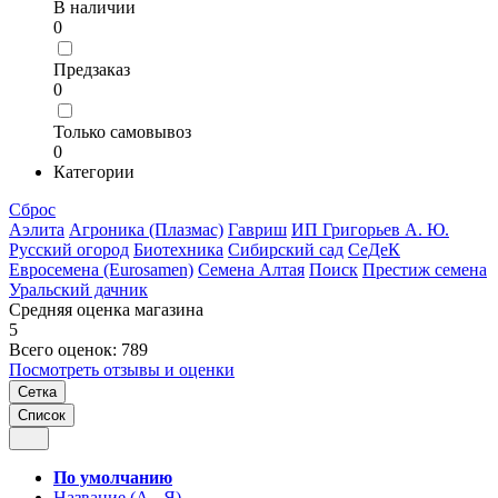
В наличии
0
Предзаказ
0
Только самовывоз
0
Категории
Сброс
Аэлита
Агроника (Плазмас)
Гавриш
ИП Григорьев А. Ю.
Русский огород
Биотехника
Сибирский сад
СеДеК
Евросемена (Eurosamen)
Семена Алтая
Поиск
Престиж семена
Уральский дачник
Средняя оценка магазина
5
Всего оценок: 789
Посмотреть отзывы и оценки
Сетка
Список
По умолчанию
Название (А - Я)