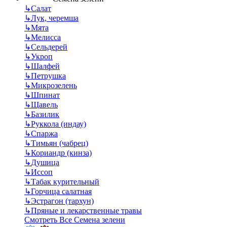
↳
Салат
↳
Лук, черемша
↳
Мята
↳
Мелисса
↳
Сельдерей
↳
Укроп
↳
Шалфей
↳
Петрушка
↳
Микрозелень
↳
Шпинат
↳
Щавель
↳
Базилик
↳
Руккола (индау)
↳
Спаржа
↳
Тимьян (чабрец)
↳
Кориандр (кинза)
↳
Душица
↳
Иссоп
↳
Табак курительный
↳
Горчица салатная
↳
Эстрагон (тархун)
↳
Пряные и лекарственные травы
Смотреть Все Семена зелени