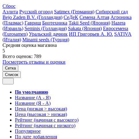
Сброс
Аэлита
Русский огород
Satimex (Германия)
Сибирский сад
Bejo Zaden B.V. (Голландия)
СеДеК
Семена Алтая
Агроника
(Плазмас)
Гавриш
Биотехника
Takii Seed (Япония)
Hazera
(Израиль)
Seminis (Голландия)
Sakata (Япония)
Евросемена
(Eurosamen)
Уральский дачник
ИП Григорьев А. Ю.
SATIVA
(Италия)
Minami seeds (Турция)
Средняя оценка магазина
5
Всего оценок: 789
Посмотреть отзывы и оценки
Сетка
Список
По умолчанию
Название (А - Я)
Название (Я - А)
Цена (низкая > высокая)
Цена (высокая > низкая)
Рейтинг (начиная с высокого)
Рейтинг (начиная с низкого)
Популярное
По дате добавления