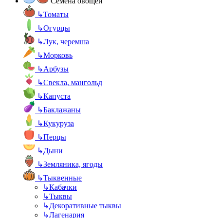
Семена овощей
↳
Томаты
↳
Огурцы
↳
Лук, черемша
↳
Морковь
↳
Арбузы
↳
Свекла, мангольд
↳
Капуста
↳
Баклажаны
↳
Кукуруза
↳
Перцы
↳
Дыни
↳
Земляника, ягоды
↳
Тыквенные
↳
Кабачки
↳
Тыквы
↳
Декоративные тыквы
↳
Лагенария