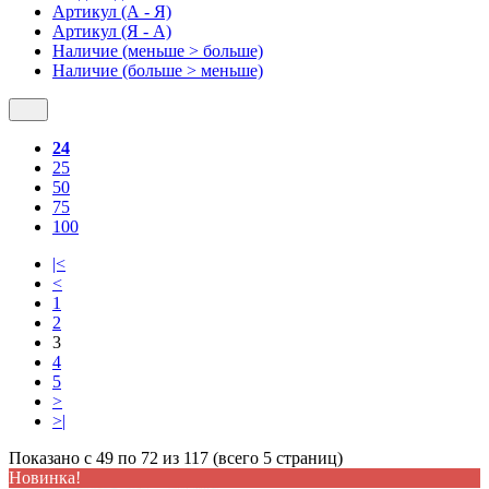
Артикул (А - Я)
Артикул (Я - А)
Наличие (меньше > больше)
Наличие (больше > меньше)
24
25
50
75
100
|<
<
1
2
3
4
5
>
>|
Показано с 49 по 72 из 117 (всего 5 страниц)
Новинка!