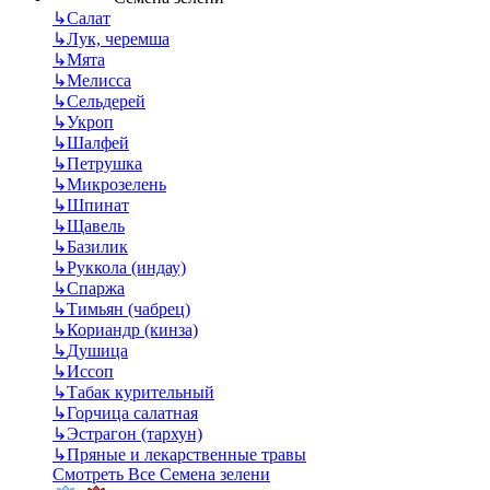
↳
Салат
↳
Лук, черемша
↳
Мята
↳
Мелисса
↳
Сельдерей
↳
Укроп
↳
Шалфей
↳
Петрушка
↳
Микрозелень
↳
Шпинат
↳
Щавель
↳
Базилик
↳
Руккола (индау)
↳
Спаржа
↳
Тимьян (чабрец)
↳
Кориандр (кинза)
↳
Душица
↳
Иссоп
↳
Табак курительный
↳
Горчица салатная
↳
Эстрагон (тархун)
↳
Пряные и лекарственные травы
Смотреть Все Семена зелени