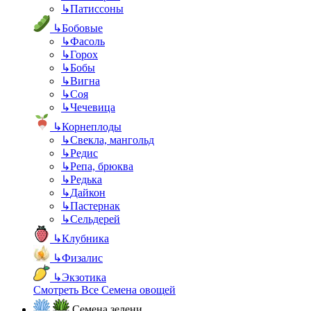
↳
Патиссоны
↳
Бобовые
↳
Фасоль
↳
Горох
↳
Бобы
↳
Вигна
↳
Соя
↳
Чечевица
↳
Корнеплоды
↳
Свекла, мангольд
↳
Редис
↳
Репа, брюква
↳
Редька
↳
Дайкон
↳
Пастернак
↳
Сельдерей
↳
Клубника
↳
Физалис
↳
Экзотика
Смотреть Все Семена овощей
Семена зелени