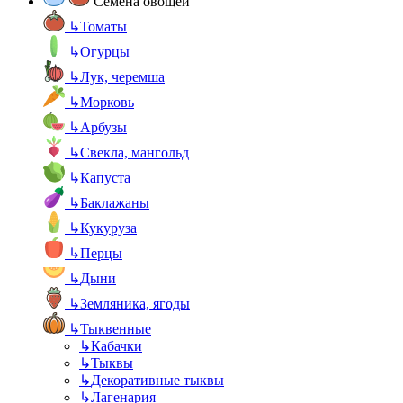
Семена овощей
↳
Томаты
↳
Огурцы
↳
Лук, черемша
↳
Морковь
↳
Арбузы
↳
Свекла, мангольд
↳
Капуста
↳
Баклажаны
↳
Кукуруза
↳
Перцы
↳
Дыни
↳
Земляника, ягоды
↳
Тыквенные
↳
Кабачки
↳
Тыквы
↳
Декоративные тыквы
↳
Лагенария