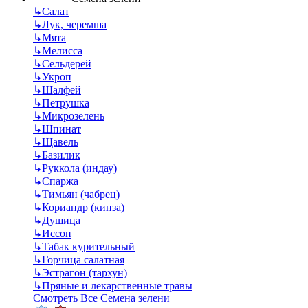
↳
Салат
↳
Лук, черемша
↳
Мята
↳
Мелисса
↳
Сельдерей
↳
Укроп
↳
Шалфей
↳
Петрушка
↳
Микрозелень
↳
Шпинат
↳
Щавель
↳
Базилик
↳
Руккола (индау)
↳
Спаржа
↳
Тимьян (чабрец)
↳
Кориандр (кинза)
↳
Душица
↳
Иссоп
↳
Табак курительный
↳
Горчица салатная
↳
Эстрагон (тархун)
↳
Пряные и лекарственные травы
Смотреть Все Семена зелени