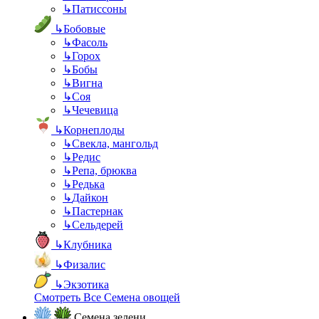
↳
Патиссоны
↳
Бобовые
↳
Фасоль
↳
Горох
↳
Бобы
↳
Вигна
↳
Соя
↳
Чечевица
↳
Корнеплоды
↳
Свекла, мангольд
↳
Редис
↳
Репа, брюква
↳
Редька
↳
Дайкон
↳
Пастернак
↳
Сельдерей
↳
Клубника
↳
Физалис
↳
Экзотика
Смотреть Все Семена овощей
Семена зелени