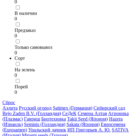
0
В наличии
0
Предзаказ
0
Только самовывоз
0
Сорт
На зелень
0
Порей
0
Сброс
Аэлита
Русский огород
Satimex (Германия)
Сибирский сад
Bejo Zaden B.V. (Голландия)
СеДеК
Семена Алтая
Агроника
(Плазмас)
Гавриш
Биотехника
Takii Seed (Япония)
Hazera
(Израиль)
Seminis (Голландия)
Sakata (Япония)
Евросемена
(Eurosamen)
Уральский дачник
ИП Григорьев А. Ю.
SATIVA
(Италия)
Minami seeds (Турция)