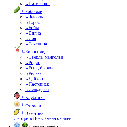
↳
Патиссоны
↳
Бобовые
↳
Фасоль
↳
Горох
↳
Бобы
↳
Вигна
↳
Соя
↳
Чечевица
↳
Корнеплоды
↳
Свекла, мангольд
↳
Редис
↳
Репа, брюква
↳
Редька
↳
Дайкон
↳
Пастернак
↳
Сельдерей
↳
Клубника
↳
Физалис
↳
Экзотика
Смотреть Все Семена овощей
Семена зелени