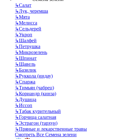
↳
Салат
↳
Лук, черемша
↳
Мята
↳
Мелисса
↳
Сельдерей
↳
Укроп
↳
Шалфей
↳
Петрушка
↳
Микрозелень
↳
Шпинат
↳
Щавель
↳
Базилик
↳
Руккола (индау)
↳
Спаржа
↳
Тимьян (чабрец)
↳
Кориандр (кинза)
↳
Душица
↳
Иссоп
↳
Табак курительный
↳
Горчица салатная
↳
Эстрагон (тархун)
↳
Пряные и лекарственные травы
Смотреть Все Семена зелени