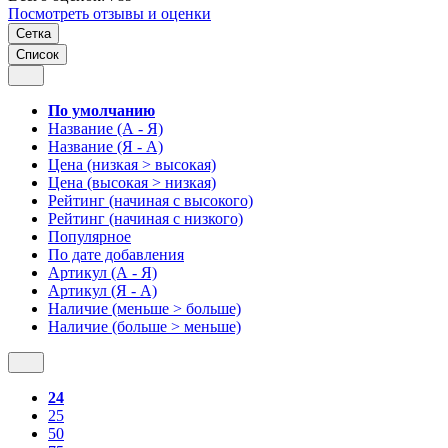
Посмотреть отзывы и оценки
Сетка
Список
По умолчанию
Название (А - Я)
Название (Я - А)
Цена (низкая > высокая)
Цена (высокая > низкая)
Рейтинг (начиная с высокого)
Рейтинг (начиная с низкого)
Популярное
По дате добавления
Артикул (А - Я)
Артикул (Я - А)
Наличие (меньше > больше)
Наличие (больше > меньше)
24
25
50