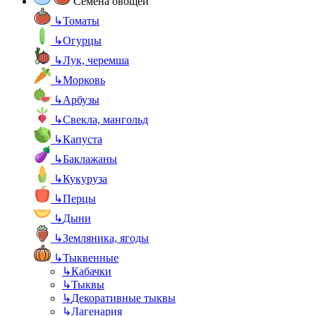
Семена овощей
↳
Томаты
↳
Огурцы
↳
Лук, черемша
↳
Морковь
↳
Арбузы
↳
Свекла, мангольд
↳
Капуста
↳
Баклажаны
↳
Кукуруза
↳
Перцы
↳
Дыни
↳
Земляника, ягоды
↳
Тыквенные
↳
Кабачки
↳
Тыквы
↳
Декоративные тыквы
↳
Лагенария