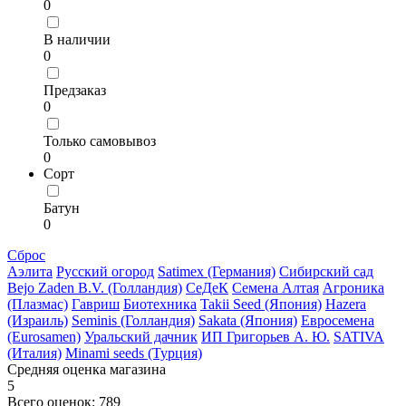
0
В наличии
0
Предзаказ
0
Только самовывоз
0
Сорт
Батун
0
Сброс
Аэлита
Русский огород
Satimex (Германия)
Сибирский сад
Bejo Zaden B.V. (Голландия)
СеДеК
Семена Алтая
Агроника
(Плазмас)
Гавриш
Биотехника
Takii Seed (Япония)
Hazera
(Израиль)
Seminis (Голландия)
Sakata (Япония)
Евросемена
(Eurosamen)
Уральский дачник
ИП Григорьев А. Ю.
SATIVA
(Италия)
Minami seeds (Турция)
Средняя оценка магазина
5
Всего оценок: 789