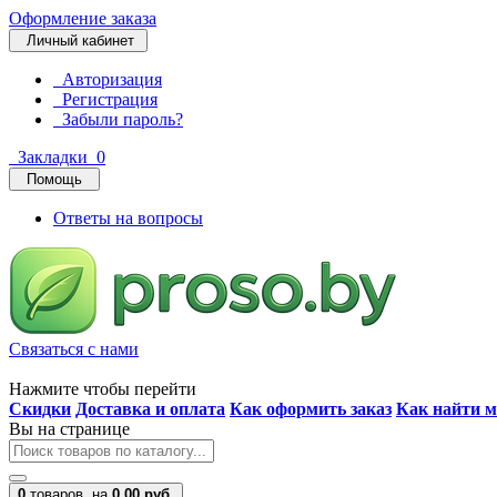
Оформление заказа
Личный кабинет
Авторизация
Регистрация
Забыли пароль?
Закладки
0
Помощь
Ответы на вопросы
Связаться с нами
Нажмите чтобы перейти
Скидки
Доставка и оплата
Как оформить заказ
Как найти м
Вы на странице
0
товаров,
на
0.00 руб.