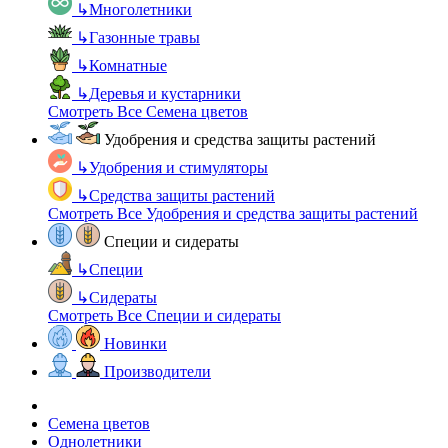
↳
Многолетники
↳
Газонные травы
↳
Комнатные
↳
Деревья и кустарники
Смотреть Все Семена цветов
Удобрения и средства защиты растений
↳
Удобрения и стимуляторы
↳
Средства защиты растений
Смотреть Все Удобрения и средства защиты растений
Специи и сидераты
↳
Специи
↳
Сидераты
Смотреть Все Специи и сидераты
Новинки
Производители
Семена цветов
Однолетники