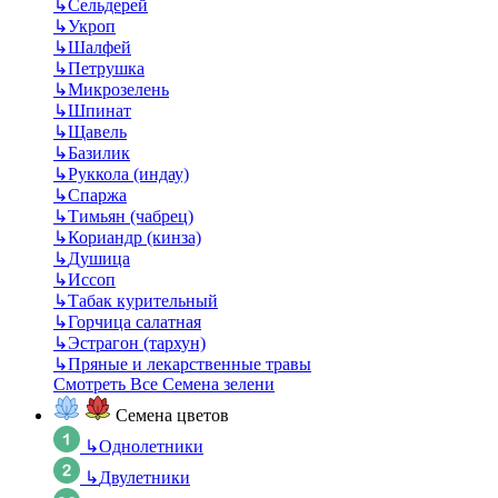
↳
Сельдерей
↳
Укроп
↳
Шалфей
↳
Петрушка
↳
Микрозелень
↳
Шпинат
↳
Щавель
↳
Базилик
↳
Руккола (индау)
↳
Спаржа
↳
Тимьян (чабрец)
↳
Кориандр (кинза)
↳
Душица
↳
Иссоп
↳
Табак курительный
↳
Горчица салатная
↳
Эстрагон (тархун)
↳
Пряные и лекарственные травы
Смотреть Все Семена зелени
Семена цветов
↳
Однолетники
↳
Двулетники