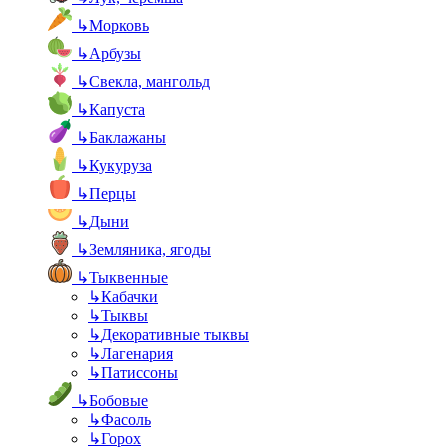
↳
Морковь
↳
Арбузы
↳
Свекла, мангольд
↳
Капуста
↳
Баклажаны
↳
Кукуруза
↳
Перцы
↳
Дыни
↳
Земляника, ягоды
↳
Тыквенные
↳
Кабачки
↳
Тыквы
↳
Декоративные тыквы
↳
Лагенария
↳
Патиссоны
↳
Бобовые
↳
Фасоль
↳
Горох