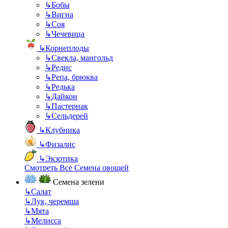
↳
Бобы
↳
Вигна
↳
Соя
↳
Чечевица
↳
Корнеплоды
↳
Свекла, мангольд
↳
Редис
↳
Репа, брюква
↳
Редька
↳
Дайкон
↳
Пастернак
↳
Сельдерей
↳
Клубника
↳
Физалис
↳
Экзотика
Смотреть Все Семена овощей
Семена зелени
↳
Салат
↳
Лук, черемша
↳
Мята
↳
Мелисса