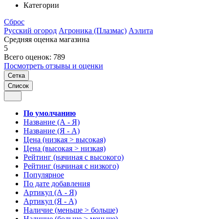
Категории
Сброс
Русский огород
Агроника (Плазмас)
Аэлита
Средняя оценка магазина
5
Всего оценок: 789
Посмотреть отзывы и оценки
Сетка
Список
По умолчанию
Название (А - Я)
Название (Я - А)
Цена (низкая > высокая)
Цена (высокая > низкая)
Рейтинг (начиная с высокого)
Рейтинг (начиная с низкого)
Популярное
По дате добавления
Артикул (А - Я)
Артикул (Я - А)
Наличие (меньше > больше)
Наличие (больше > меньше)