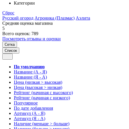
Категории
Сброс
Русский огород
Агроника (Плазмас)
Аэлита
Средняя оценка магазина
5
Всего оценок: 789
Посмотреть отзывы и оценки
Сетка
Список
По умолчанию
Название (А - Я)
Название (Я - А)
Цена (низкая > высокая)
Цена (высокая > низкая)
Рейтинг (начиная с высокого)
Рейтинг (начиная с низкого)
Популярное
По дате добавления
Артикул (А - Я)
Артикул (Я - А)
Наличие (меньше > больше)
Наличие (больше > меньше)