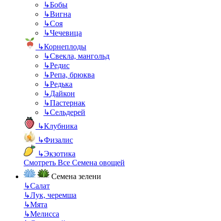
↳
Бобы
↳
Вигна
↳
Соя
↳
Чечевица
↳
Корнеплоды
↳
Свекла, мангольд
↳
Редис
↳
Репа, брюква
↳
Редька
↳
Дайкон
↳
Пастернак
↳
Сельдерей
↳
Клубника
↳
Физалис
↳
Экзотика
Смотреть Все Семена овощей
Семена зелени
↳
Салат
↳
Лук, черемша
↳
Мята
↳
Мелисса