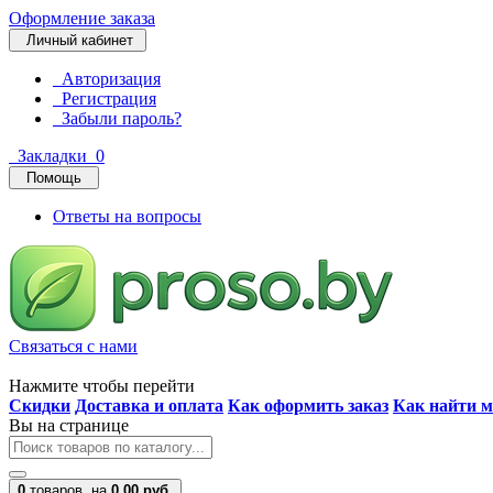
Оформление заказа
Личный кабинет
Авторизация
Регистрация
Забыли пароль?
Закладки
0
Помощь
Ответы на вопросы
Связаться с нами
Нажмите чтобы перейти
Скидки
Доставка и оплата
Как оформить заказ
Как найти м
Вы на странице
0
товаров,
на
0.00 руб.