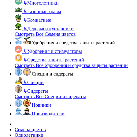
↳
Многолетники
↳
Газонные травы
↳
Комнатные
↳
Деревья и кустарники
Смотреть Все Семена цветов
Удобрения и средства защиты растений
↳
Удобрения и стимуляторы
↳
Средства защиты растений
Смотреть Все Удобрения и средства защиты растений
Специи и сидераты
↳
Специи
↳
Сидераты
Смотреть Все Специи и сидераты
Новинки
Производители
Семена цветов
Однолетники