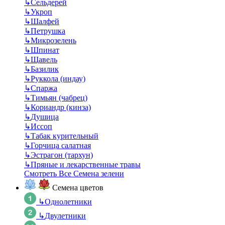
↳
Сельдерей
↳
Укроп
↳
Шалфей
↳
Петрушка
↳
Микрозелень
↳
Шпинат
↳
Щавель
↳
Базилик
↳
Руккола (индау)
↳
Спаржа
↳
Тимьян (чабрец)
↳
Кориандр (кинза)
↳
Душица
↳
Иссоп
↳
Табак курительный
↳
Горчица салатная
↳
Эстрагон (тархун)
↳
Пряные и лекарственные травы
Смотреть Все Семена зелени
Семена цветов
↳
Однолетники
↳
Двулетники