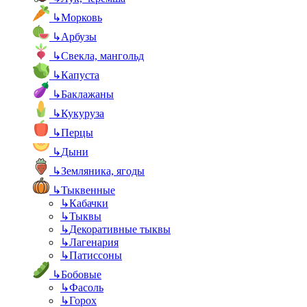
↳
Морковь
↳
Арбузы
↳
Свекла, мангольд
↳
Капуста
↳
Баклажаны
↳
Кукуруза
↳
Перцы
↳
Дыни
↳
Земляника, ягоды
↳
Тыквенные
↳
Кабачки
↳
Тыквы
↳
Декоративные тыквы
↳
Лагенария
↳
Патиссоны
↳
Бобовые
↳
Фасоль
↳
Горох