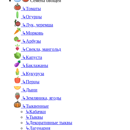
Семена овощей
↳
Томаты
↳
Огурцы
↳
Лук, черемша
↳
Морковь
↳
Арбузы
↳
Свекла, мангольд
↳
Капуста
↳
Баклажаны
↳
Кукуруза
↳
Перцы
↳
Дыни
↳
Земляника, ягоды
↳
Тыквенные
↳
Кабачки
↳
Тыквы
↳
Декоративные тыквы
↳
Лагенария