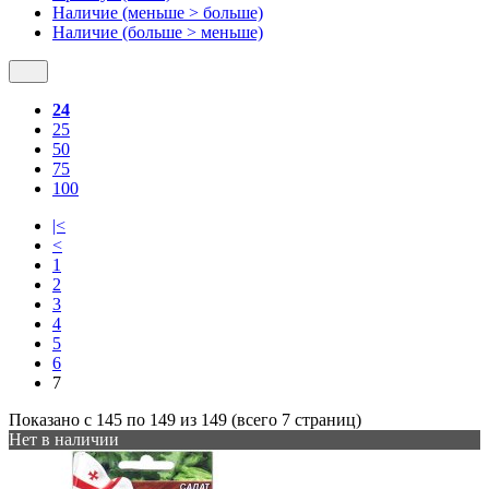
Наличие (меньше > больше)
Наличие (больше > меньше)
24
25
50
75
100
|<
<
1
2
3
4
5
6
7
Показано с 145 по 149 из 149 (всего 7 страниц)
Нет в наличии