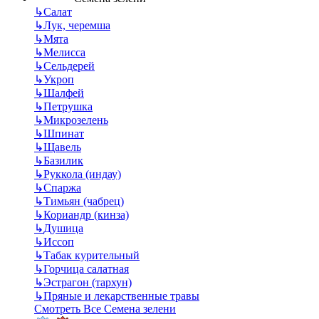
↳
Салат
↳
Лук, черемша
↳
Мята
↳
Мелисса
↳
Сельдерей
↳
Укроп
↳
Шалфей
↳
Петрушка
↳
Микрозелень
↳
Шпинат
↳
Щавель
↳
Базилик
↳
Руккола (индау)
↳
Спаржа
↳
Тимьян (чабрец)
↳
Кориандр (кинза)
↳
Душица
↳
Иссоп
↳
Табак курительный
↳
Горчица салатная
↳
Эстрагон (тархун)
↳
Пряные и лекарственные травы
Смотреть Все Семена зелени