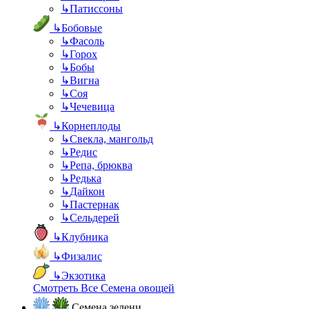
↳
Патиссоны
↳
Бобовые
↳
Фасоль
↳
Горох
↳
Бобы
↳
Вигна
↳
Соя
↳
Чечевица
↳
Корнеплоды
↳
Свекла, мангольд
↳
Редис
↳
Репа, брюква
↳
Редька
↳
Дайкон
↳
Пастернак
↳
Сельдерей
↳
Клубника
↳
Физалис
↳
Экзотика
Смотреть Все Семена овощей
Семена зелени