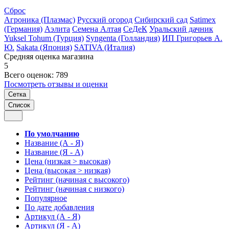
Сброс
Агроника (Плазмас)
Русский огород
Сибирский сад
Satimex
(Германия)
Аэлита
Семена Алтая
СеДеК
Уральский дачник
Yuksel Tohum (Турция)
Syngenta (Голландия)
ИП Григорьев А.
Ю.
Sakata (Япония)
SATIVA (Италия)
Средняя оценка магазина
5
Всего оценок: 789
Посмотреть отзывы и оценки
Сетка
Список
По умолчанию
Название (А - Я)
Название (Я - А)
Цена (низкая > высокая)
Цена (высокая > низкая)
Рейтинг (начиная с высокого)
Рейтинг (начиная с низкого)
Популярное
По дате добавления
Артикул (А - Я)
Артикул (Я - А)