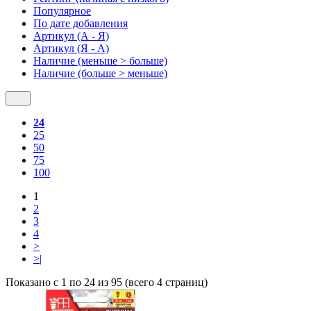
Популярное
По дате добавления
Артикул (А - Я)
Артикул (Я - А)
Наличие (меньше > больше)
Наличие (больше > меньше)
24
25
50
75
100
1
2
3
4
>
>|
Показано с 1 по 24 из 95 (всего 4 страниц)