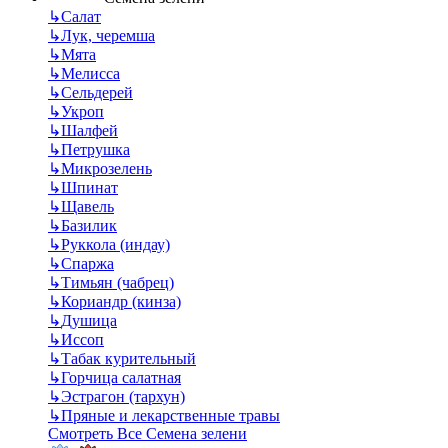
↳
Салат
↳
Лук, черемша
↳
Мята
↳
Мелисса
↳
Сельдерей
↳
Укроп
↳
Шалфей
↳
Петрушка
↳
Микрозелень
↳
Шпинат
↳
Щавель
↳
Базилик
↳
Руккола (индау)
↳
Спаржа
↳
Тимьян (чабрец)
↳
Кориандр (кинза)
↳
Душица
↳
Иссоп
↳
Табак курительный
↳
Горчица салатная
↳
Эстрагон (тархун)
↳
Пряные и лекарственные травы
Смотреть Все Семена зелени