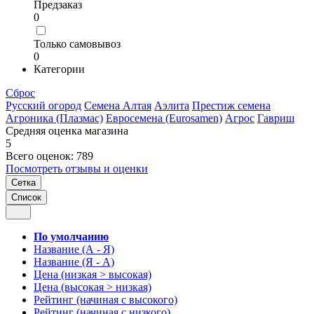
Предзаказ
0
Только самовывоз
0
Категории
Сброс
Русский огород
Семена Алтая
Аэлита
Престиж семена
Агроника (Плазмас)
Евросемена (Eurosamen)
Агрос
Гавриш
Средняя оценка магазина
5
Всего оценок: 789
Посмотреть отзывы и оценки
Сетка
Список
По умолчанию
Название (А - Я)
Название (Я - А)
Цена (низкая > высокая)
Цена (высокая > низкая)
Рейтинг (начиная с высокого)
Рейтинг (начиная с низкого)