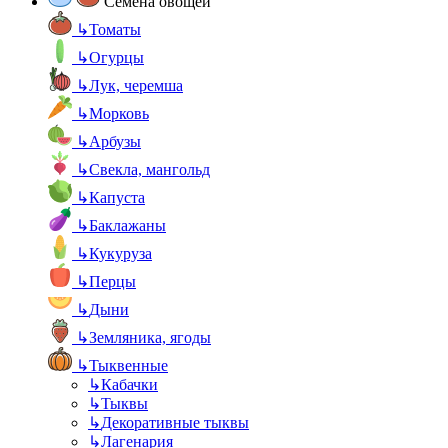
Семена овощей
↳
Томаты
↳
Огурцы
↳
Лук, черемша
↳
Морковь
↳
Арбузы
↳
Свекла, мангольд
↳
Капуста
↳
Баклажаны
↳
Кукуруза
↳
Перцы
↳
Дыни
↳
Земляника, ягоды
↳
Тыквенные
↳
Кабачки
↳
Тыквы
↳
Декоративные тыквы
↳
Лагенария