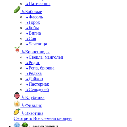
↳
Патиссоны
↳
Бобовые
↳
Фасоль
↳
Горох
↳
Бобы
↳
Вигна
↳
Соя
↳
Чечевица
↳
Корнеплоды
↳
Свекла, мангольд
↳
Редис
↳
Репа, брюква
↳
Редька
↳
Дайкон
↳
Пастернак
↳
Сельдерей
↳
Клубника
↳
Физалис
↳
Экзотика
Смотреть Все Семена овощей
Семена зелени