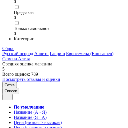
0
Предзаказ
0
Только самовывоз
0
Категории
Сброс
Русский огород
Аэлита
Гавриш
Евросемена (Eurosamen)
Семена Алтая
Средняя оценка магазина
5
Всего оценок: 789
Посмотреть отзывы и оценки
Сетка
Список
По умолчанию
Название (А - Я)
Название (Я - А)
Цена (низкая > высокая)
Цена (высокая > низкая)