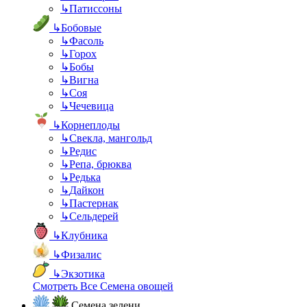
↳
Патиссоны
↳
Бобовые
↳
Фасоль
↳
Горох
↳
Бобы
↳
Вигна
↳
Соя
↳
Чечевица
↳
Корнеплоды
↳
Свекла, мангольд
↳
Редис
↳
Репа, брюква
↳
Редька
↳
Дайкон
↳
Пастернак
↳
Сельдерей
↳
Клубника
↳
Физалис
↳
Экзотика
Смотреть Все Семена овощей
Семена зелени