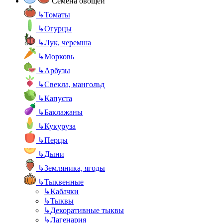
Семена овощей
↳
Томаты
↳
Огурцы
↳
Лук, черемша
↳
Морковь
↳
Арбузы
↳
Свекла, мангольд
↳
Капуста
↳
Баклажаны
↳
Кукуруза
↳
Перцы
↳
Дыни
↳
Земляника, ягоды
↳
Тыквенные
↳
Кабачки
↳
Тыквы
↳
Декоративные тыквы
↳
Лагенария