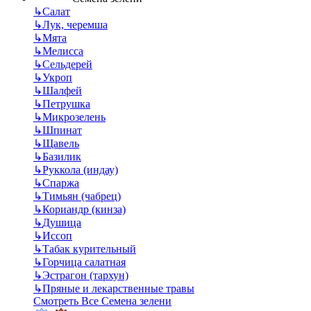
↳
Салат
↳
Лук, черемша
↳
Мята
↳
Мелисса
↳
Сельдерей
↳
Укроп
↳
Шалфей
↳
Петрушка
↳
Микрозелень
↳
Шпинат
↳
Щавель
↳
Базилик
↳
Руккола (индау)
↳
Спаржа
↳
Тимьян (чабрец)
↳
Кориандр (кинза)
↳
Душица
↳
Иссоп
↳
Табак курительный
↳
Горчица салатная
↳
Эстрагон (тархун)
↳
Пряные и лекарственные травы
Смотреть Все Семена зелени