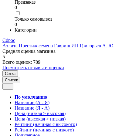
Предзаказ
0
Только самовывоз
0
Категории
Сброс
Аэлита
Престиж семена
Гавриш
ИП Григорьев А. Ю.
Средняя оценка магазина
5
Всего оценок: 789
Посмотреть отзывы и оценки
Сетка
Список
По умолчанию
Название (А - Я)
Название (Я - А)
Цена (низкая > высокая)
Цена (высокая > низкая)
Рейтинг (начиная с высокого)
Рейтинг (начиная с низкого)
Популярное