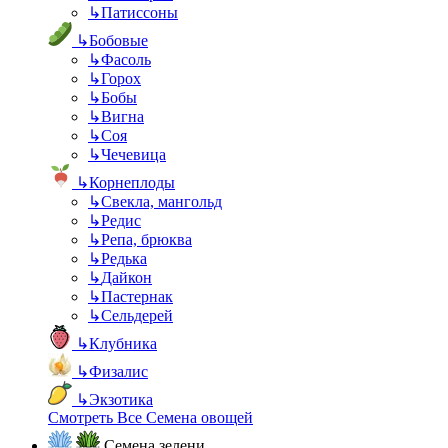
↳
Патиссоны
↳
Бобовые
↳
Фасоль
↳
Горох
↳
Бобы
↳
Вигна
↳
Соя
↳
Чечевица
↳
Корнеплоды
↳
Свекла, мангольд
↳
Редис
↳
Репа, брюква
↳
Редька
↳
Дайкон
↳
Пастернак
↳
Сельдерей
↳
Клубника
↳
Физалис
↳
Экзотика
Смотреть Все Семена овощей
Семена зелени