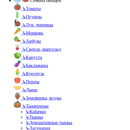
Семена овощей
↳
Томаты
↳
Огурцы
↳
Лук, черемша
↳
Морковь
↳
Арбузы
↳
Свекла, мангольд
↳
Капуста
↳
Баклажаны
↳
Кукуруза
↳
Перцы
↳
Дыни
↳
Земляника, ягоды
↳
Тыквенные
↳
Кабачки
↳
Тыквы
↳
Декоративные тыквы
↳
Лагенария