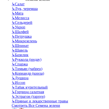
↳
Салат
↳
Лук, черемша
↳
Мята
↳
Мелисса
↳
Сельдерей
↳
Укроп
↳
Шалфей
↳
Петрушка
↳
Микрозелень
↳
Шпинат
↳
Щавель
↳
Базилик
↳
Руккола (индау)
↳
Спаржа
↳
Тимьян (чабрец)
↳
Кориандр (кинза)
↳
Душица
↳
Иссоп
↳
Табак курительный
↳
Горчица салатная
↳
Эстрагон (тархун)
↳
Пряные и лекарственные травы
Смотреть Все Семена зелени