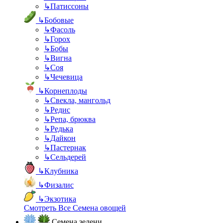
↳
Патиссоны
↳
Бобовые
↳
Фасоль
↳
Горох
↳
Бобы
↳
Вигна
↳
Соя
↳
Чечевица
↳
Корнеплоды
↳
Свекла, мангольд
↳
Редис
↳
Репа, брюква
↳
Редька
↳
Дайкон
↳
Пастернак
↳
Сельдерей
↳
Клубника
↳
Физалис
↳
Экзотика
Смотреть Все Семена овощей
Семена зелени