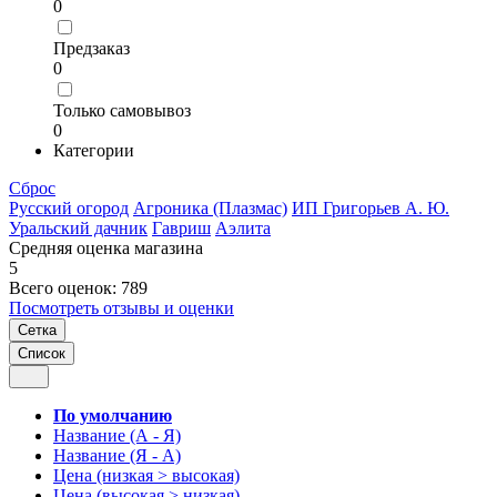
0
Предзаказ
0
Только самовывоз
0
Категории
Сброс
Русский огород
Агроника (Плазмас)
ИП Григорьев А. Ю.
Уральский дачник
Гавриш
Аэлита
Средняя оценка магазина
5
Всего оценок: 789
Посмотреть отзывы и оценки
Сетка
Список
По умолчанию
Название (А - Я)
Название (Я - А)
Цена (низкая > высокая)
Цена (высокая > низкая)