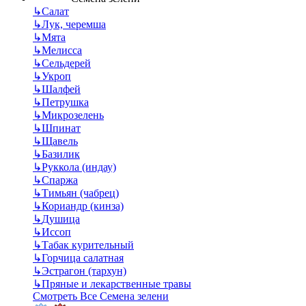
↳
Салат
↳
Лук, черемша
↳
Мята
↳
Мелисса
↳
Сельдерей
↳
Укроп
↳
Шалфей
↳
Петрушка
↳
Микрозелень
↳
Шпинат
↳
Щавель
↳
Базилик
↳
Руккола (индау)
↳
Спаржа
↳
Тимьян (чабрец)
↳
Кориандр (кинза)
↳
Душица
↳
Иссоп
↳
Табак курительный
↳
Горчица салатная
↳
Эстрагон (тархун)
↳
Пряные и лекарственные травы
Смотреть Все Семена зелени