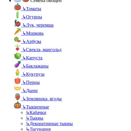
Семена овощей
↳
Томаты
↳
Огурцы
↳
Лук, черемша
↳
Морковь
↳
Арбузы
↳
Свекла, мангольд
↳
Капуста
↳
Баклажаны
↳
Кукуруза
↳
Перцы
↳
Дыни
↳
Земляника, ягоды
↳
Тыквенные
↳
Кабачки
↳
Тыквы
↳
Декоративные тыквы
↳
Лагенария