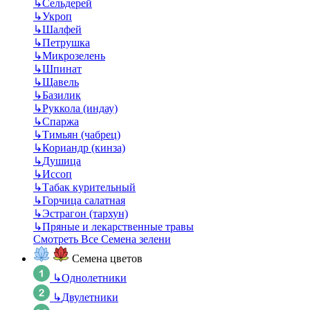
↳
Сельдерей
↳
Укроп
↳
Шалфей
↳
Петрушка
↳
Микрозелень
↳
Шпинат
↳
Щавель
↳
Базилик
↳
Руккола (индау)
↳
Спаржа
↳
Тимьян (чабрец)
↳
Кориандр (кинза)
↳
Душица
↳
Иссоп
↳
Табак курительный
↳
Горчица салатная
↳
Эстрагон (тархун)
↳
Пряные и лекарственные травы
Смотреть Все Семена зелени
Семена цветов
↳
Однолетники
↳
Двулетники