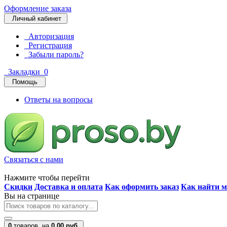
Оформление заказа
Личный кабинет
Авторизация
Регистрация
Забыли пароль?
Закладки
0
Помощь
Ответы на вопросы
Связаться с нами
Нажмите чтобы перейти
Скидки
Доставка и оплата
Как оформить заказ
Как найти м
Вы на странице
0
товаров,
на
0.00 руб.