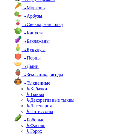
↳
Морковь
↳
Арбузы
↳
Свекла, мангольд
↳
Капуста
↳
Баклажаны
↳
Кукуруза
↳
Перцы
↳
Дыни
↳
Земляника, ягоды
↳
Тыквенные
↳
Кабачки
↳
Тыквы
↳
Декоративные тыквы
↳
Лагенария
↳
Патиссоны
↳
Бобовые
↳
Фасоль
↳
Горох