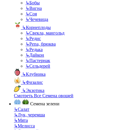
↳
Бобы
↳
Вигна
↳
Соя
↳
Чечевица
↳
Корнеплоды
↳
Свекла, мангольд
↳
Редис
↳
Репа, брюква
↳
Редька
↳
Дайкон
↳
Пастернак
↳
Сельдерей
↳
Клубника
↳
Физалис
↳
Экзотика
Смотреть Все Семена овощей
Семена зелени
↳
Салат
↳
Лук, черемша
↳
Мята
↳
Мелисса