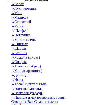
↳
Салат
↳
Лук, черемша
↳
Мята
↳
Мелисса
↳
Сельдерей
↳
Укроп
↳
Шалфей
↳
Петрушка
↳
Микрозелень
↳
Шпинат
↳
Щавель
↳
Базилик
↳
Руккола (индау)
↳
Спаржа
↳
Тимьян (чабрец)
↳
Кориандр (кинза)
↳
Душица
↳
Иссоп
↳
Табак курительный
↳
Горчица салатная
↳
Эстрагон (тархун)
↳
Пряные и лекарственные травы
Смотреть Все Семена зелени