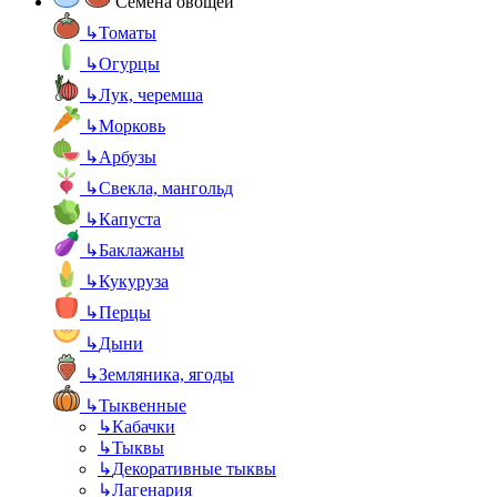
Семена овощей
↳
Томаты
↳
Огурцы
↳
Лук, черемша
↳
Морковь
↳
Арбузы
↳
Свекла, мангольд
↳
Капуста
↳
Баклажаны
↳
Кукуруза
↳
Перцы
↳
Дыни
↳
Земляника, ягоды
↳
Тыквенные
↳
Кабачки
↳
Тыквы
↳
Декоративные тыквы
↳
Лагенария