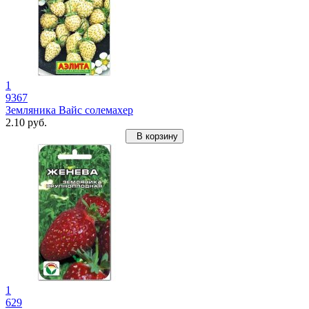
1
9367
Земляника Вайс солемахер
2.10 руб.
В корзину
1
629