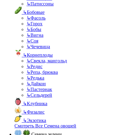
↳
Патиссоны
↳
Бобовые
↳
Фасоль
↳
Горох
↳
Бобы
↳
Вигна
↳
Соя
↳
Чечевица
↳
Корнеплоды
↳
Свекла, мангольд
↳
Редис
↳
Репа, брюква
↳
Редька
↳
Дайкон
↳
Пастернак
↳
Сельдерей
↳
Клубника
↳
Физалис
↳
Экзотика
Смотреть Все Семена овощей
Семена зелени