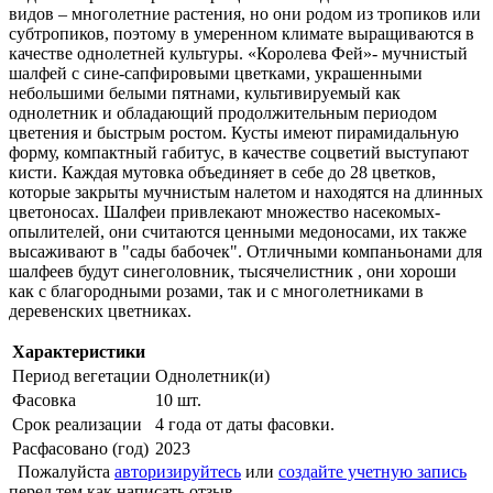
видов – многолетние растения, но они родом из тропиков или
субтропиков, поэтому в умеренном климате выращиваются в
качестве однолетней культуры. «Королева Фей»- мучнистый
шалфей с сине-сапфировыми цветками, украшенными
небольшими белыми пятнами, культивируемый как
однолетник и обладающий продолжительным периодом
цветения и быстрым ростом. Кусты имеют пирамидальную
форму, компактный габитус, в качестве соцветий выступают
кисти. Каждая мутовка объединяет в себе до 28 цветков,
которые закрыты мучнистым налетом и находятся на длинных
цветоносах. Шалфеи привлекают множество насекомых-
опылителей, они считаются ценными медоносами, их также
высаживают в "сады бабочек". Отличными компаньонами для
шалфеев будут синеголовник, тысячелистник , они хороши
как с благородными розами, так и с многолетниками в
деревенских цветниках.
Характеристики
Период вегетации
Однолетник(и)
Фасовка
10 шт.
Срок реализации
4 года от даты фасовки.
Расфасовано (год)
2023
Пожалуйста
авторизируйтесь
или
создайте учетную запись
перед тем как написать отзыв