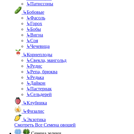
↳
Патиссоны
↳
Бобовые
↳
Фасоль
↳
Горох
↳
Бобы
↳
Вигна
↳
Соя
↳
Чечевица
↳
Корнеплоды
↳
Свекла, мангольд
↳
Редис
↳
Репа, брюква
↳
Редька
↳
Дайкон
↳
Пастернак
↳
Сельдерей
↳
Клубника
↳
Физалис
↳
Экзотика
Смотреть Все Семена овощей
Семена зелени