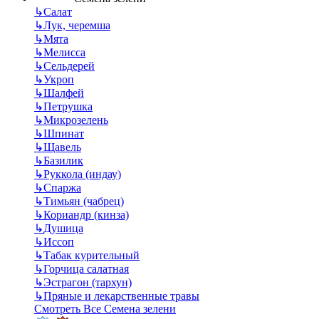
↳
Салат
↳
Лук, черемша
↳
Мята
↳
Мелисса
↳
Сельдерей
↳
Укроп
↳
Шалфей
↳
Петрушка
↳
Микрозелень
↳
Шпинат
↳
Щавель
↳
Базилик
↳
Руккола (индау)
↳
Спаржа
↳
Тимьян (чабрец)
↳
Кориандр (кинза)
↳
Душица
↳
Иссоп
↳
Табак курительный
↳
Горчица салатная
↳
Эстрагон (тархун)
↳
Пряные и лекарственные травы
Смотреть Все Семена зелени