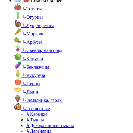
Семена овощей
↳
Томаты
↳
Огурцы
↳
Лук, черемша
↳
Морковь
↳
Арбузы
↳
Свекла, мангольд
↳
Капуста
↳
Баклажаны
↳
Кукуруза
↳
Перцы
↳
Дыни
↳
Земляника, ягоды
↳
Тыквенные
↳
Кабачки
↳
Тыквы
↳
Декоративные тыквы
↳
Лагенария