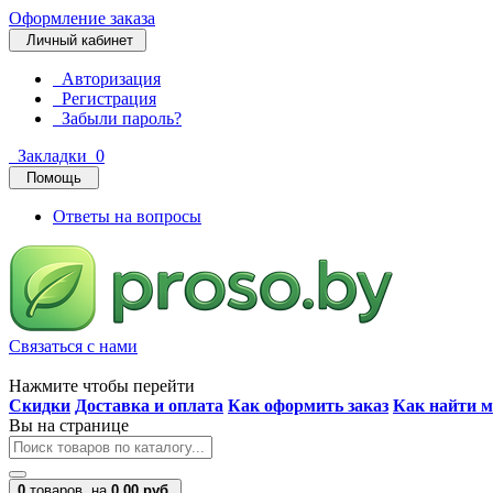
Оформление заказа
Личный кабинет
Авторизация
Регистрация
Забыли пароль?
Закладки
0
Помощь
Ответы на вопросы
Связаться с нами
Нажмите чтобы перейти
Скидки
Доставка и оплата
Как оформить заказ
Как найти м
Вы на странице
0
товаров,
на
0.00 руб.