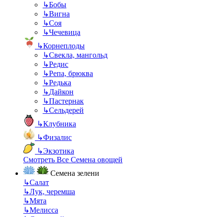
↳
Бобы
↳
Вигна
↳
Соя
↳
Чечевица
↳
Корнеплоды
↳
Свекла, мангольд
↳
Редис
↳
Репа, брюква
↳
Редька
↳
Дайкон
↳
Пастернак
↳
Сельдерей
↳
Клубника
↳
Физалис
↳
Экзотика
Смотреть Все Семена овощей
Семена зелени
↳
Салат
↳
Лук, черемша
↳
Мята
↳
Мелисса