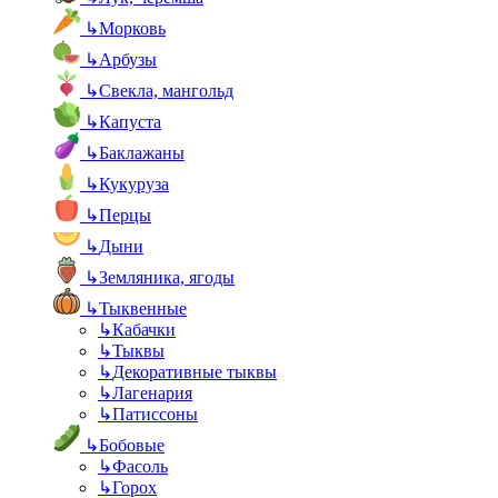
↳
Морковь
↳
Арбузы
↳
Свекла, мангольд
↳
Капуста
↳
Баклажаны
↳
Кукуруза
↳
Перцы
↳
Дыни
↳
Земляника, ягоды
↳
Тыквенные
↳
Кабачки
↳
Тыквы
↳
Декоративные тыквы
↳
Лагенария
↳
Патиссоны
↳
Бобовые
↳
Фасоль
↳
Горох