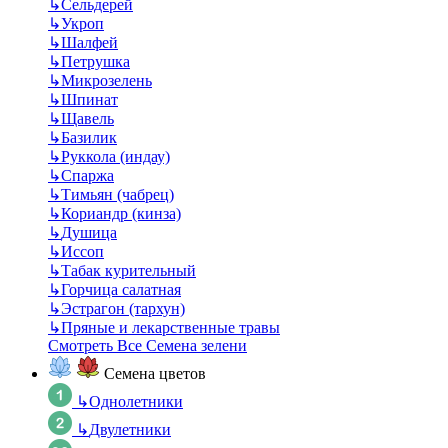
↳
Сельдерей
↳
Укроп
↳
Шалфей
↳
Петрушка
↳
Микрозелень
↳
Шпинат
↳
Щавель
↳
Базилик
↳
Руккола (индау)
↳
Спаржа
↳
Тимьян (чабрец)
↳
Кориандр (кинза)
↳
Душица
↳
Иссоп
↳
Табак курительный
↳
Горчица салатная
↳
Эстрагон (тархун)
↳
Пряные и лекарственные травы
Смотреть Все Семена зелени
Семена цветов
↳
Однолетники
↳
Двулетники