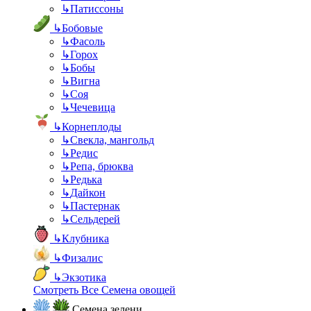
↳
Патиссоны
↳
Бобовые
↳
Фасоль
↳
Горох
↳
Бобы
↳
Вигна
↳
Соя
↳
Чечевица
↳
Корнеплоды
↳
Свекла, мангольд
↳
Редис
↳
Репа, брюква
↳
Редька
↳
Дайкон
↳
Пастернак
↳
Сельдерей
↳
Клубника
↳
Физалис
↳
Экзотика
Смотреть Все Семена овощей
Семена зелени