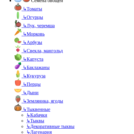
Семена овощей
↳
Томаты
↳
Огурцы
↳
Лук, черемша
↳
Морковь
↳
Арбузы
↳
Свекла, мангольд
↳
Капуста
↳
Баклажаны
↳
Кукуруза
↳
Перцы
↳
Дыни
↳
Земляника, ягоды
↳
Тыквенные
↳
Кабачки
↳
Тыквы
↳
Декоративные тыквы
↳
Лагенария