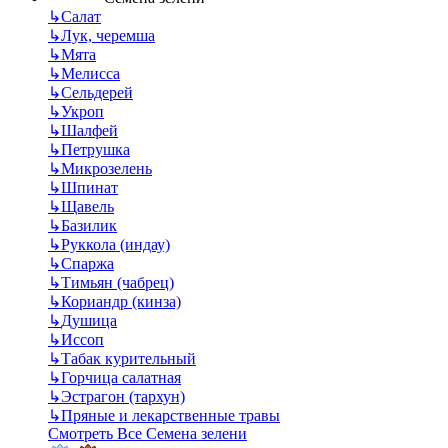
↳
Салат
↳
Лук, черемша
↳
Мята
↳
Мелисса
↳
Сельдерей
↳
Укроп
↳
Шалфей
↳
Петрушка
↳
Микрозелень
↳
Шпинат
↳
Щавель
↳
Базилик
↳
Руккола (индау)
↳
Спаржа
↳
Тимьян (чабрец)
↳
Кориандр (кинза)
↳
Душица
↳
Иссоп
↳
Табак курительный
↳
Горчица салатная
↳
Эстрагон (тархун)
↳
Пряные и лекарственные травы
Смотреть Все Семена зелени