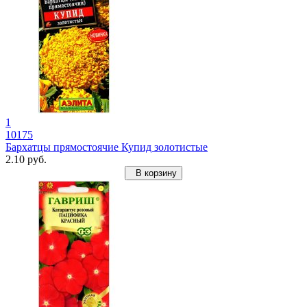
1
10175
Бархатцы прямостоячие Купид золотистые
2.10 руб.
В корзину