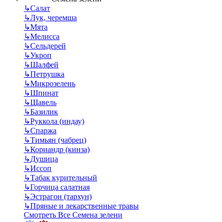
↳
Салат
↳
Лук, черемша
↳
Мята
↳
Мелисса
↳
Сельдерей
↳
Укроп
↳
Шалфей
↳
Петрушка
↳
Микрозелень
↳
Шпинат
↳
Щавель
↳
Базилик
↳
Руккола (индау)
↳
Спаржа
↳
Тимьян (чабрец)
↳
Кориандр (кинза)
↳
Душица
↳
Иссоп
↳
Табак курительный
↳
Горчица салатная
↳
Эстрагон (тархун)
↳
Пряные и лекарственные травы
Смотреть Все Семена зелени