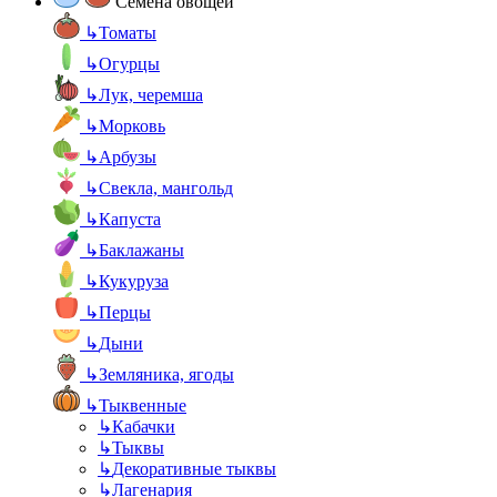
Семена овощей
↳
Томаты
↳
Огурцы
↳
Лук, черемша
↳
Морковь
↳
Арбузы
↳
Свекла, мангольд
↳
Капуста
↳
Баклажаны
↳
Кукуруза
↳
Перцы
↳
Дыни
↳
Земляника, ягоды
↳
Тыквенные
↳
Кабачки
↳
Тыквы
↳
Декоративные тыквы
↳
Лагенария