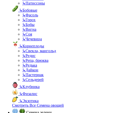
↳
Патиссоны
↳
Бобовые
↳
Фасоль
↳
Горох
↳
Бобы
↳
Вигна
↳
Соя
↳
Чечевица
↳
Корнеплоды
↳
Свекла, мангольд
↳
Редис
↳
Репа, брюква
↳
Редька
↳
Дайкон
↳
Пастернак
↳
Сельдерей
↳
Клубника
↳
Физалис
↳
Экзотика
Смотреть Все Семена овощей
Семена зелени