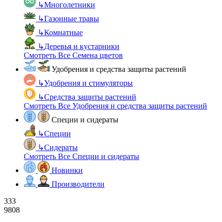
↳
Многолетники
↳
Газонные травы
↳
Комнатные
↳
Деревья и кустарники
Смотреть Все Семена цветов
Удобрения и средства защиты растений
↳
Удобрения и стимуляторы
↳
Средства защиты растений
Смотреть Все Удобрения и средства защиты растений
Специи и сидераты
↳
Специи
↳
Сидераты
Смотреть Все Специи и сидераты
Новинки
Производители
333
9808