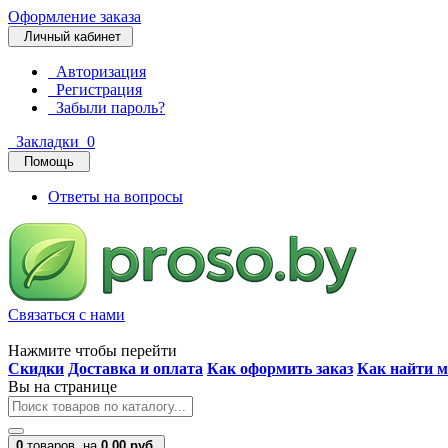
Оформление заказа
Личный кабинет
Авторизация
Регистрация
Забыли пароль?
Закладки
0
Помощь
Ответы на вопросы
Связаться с нами
Нажмите чтобы перейти
Скидки
Доставка и оплата
Как оформить заказ
Как найти м
Вы на странице
0
товаров,
на
0.00 руб.