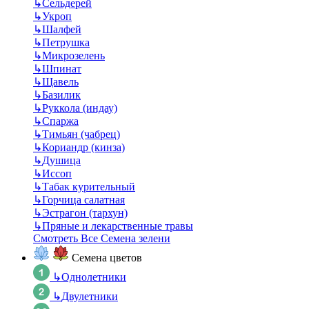
↳
Сельдерей
↳
Укроп
↳
Шалфей
↳
Петрушка
↳
Микрозелень
↳
Шпинат
↳
Щавель
↳
Базилик
↳
Руккола (индау)
↳
Спаржа
↳
Тимьян (чабрец)
↳
Кориандр (кинза)
↳
Душица
↳
Иссоп
↳
Табак курительный
↳
Горчица салатная
↳
Эстрагон (тархун)
↳
Пряные и лекарственные травы
Смотреть Все Семена зелени
Семена цветов
↳
Однолетники
↳
Двулетники