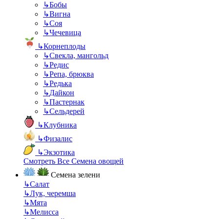
↳
Бобы
↳
Вигна
↳
Соя
↳
Чечевица
↳
Корнеплоды
↳
Свекла, мангольд
↳
Редис
↳
Репа, брюква
↳
Редька
↳
Дайкон
↳
Пастернак
↳
Сельдерей
↳
Клубника
↳
Физалис
↳
Экзотика
Смотреть Все Семена овощей
Семена зелени
↳
Салат
↳
Лук, черемша
↳
Мята
↳
Мелисса