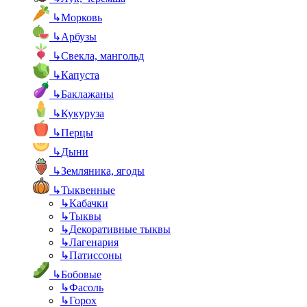
↳
Морковь
↳
Арбузы
↳
Свекла, мангольд
↳
Капуста
↳
Баклажаны
↳
Кукуруза
↳
Перцы
↳
Дыни
↳
Земляника, ягоды
↳
Тыквенные
↳
Кабачки
↳
Тыквы
↳
Декоративные тыквы
↳
Лагенария
↳
Патиссоны
↳
Бобовые
↳
Фасоль
↳
Горох