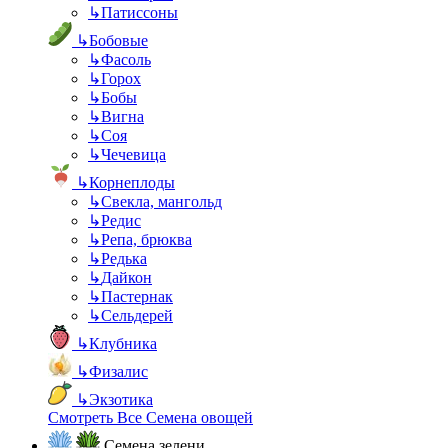
↳
Патиссоны
↳
Бобовые
↳
Фасоль
↳
Горох
↳
Бобы
↳
Вигна
↳
Соя
↳
Чечевица
↳
Корнеплоды
↳
Свекла, мангольд
↳
Редис
↳
Репа, брюква
↳
Редька
↳
Дайкон
↳
Пастернак
↳
Сельдерей
↳
Клубника
↳
Физалис
↳
Экзотика
Смотреть Все Семена овощей
Семена зелени