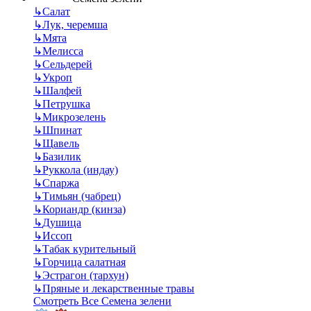
↳
Салат
↳
Лук, черемша
↳
Мята
↳
Мелисса
↳
Сельдерей
↳
Укроп
↳
Шалфей
↳
Петрушка
↳
Микрозелень
↳
Шпинат
↳
Щавель
↳
Базилик
↳
Руккола (индау)
↳
Спаржа
↳
Тимьян (чабрец)
↳
Кориандр (кинза)
↳
Душица
↳
Иссоп
↳
Табак курительный
↳
Горчица салатная
↳
Эстрагон (тархун)
↳
Пряные и лекарственные травы
Смотреть Все Семена зелени