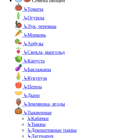
Семена овощей
↳
Томаты
↳
Огурцы
↳
Лук, черемша
↳
Морковь
↳
Арбузы
↳
Свекла, мангольд
↳
Капуста
↳
Баклажаны
↳
Кукуруза
↳
Перцы
↳
Дыни
↳
Земляника, ягоды
↳
Тыквенные
↳
Кабачки
↳
Тыквы
↳
Декоративные тыквы
↳
Лагенария