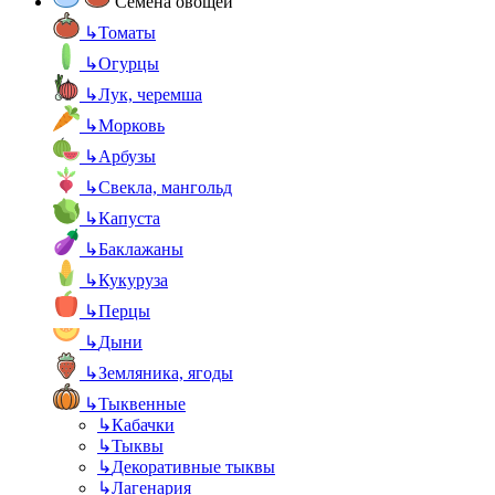
Семена овощей
↳
Томаты
↳
Огурцы
↳
Лук, черемша
↳
Морковь
↳
Арбузы
↳
Свекла, мангольд
↳
Капуста
↳
Баклажаны
↳
Кукуруза
↳
Перцы
↳
Дыни
↳
Земляника, ягоды
↳
Тыквенные
↳
Кабачки
↳
Тыквы
↳
Декоративные тыквы
↳
Лагенария