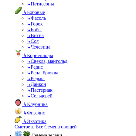
↳
Патиссоны
↳
Бобовые
↳
Фасоль
↳
Горох
↳
Бобы
↳
Вигна
↳
Соя
↳
Чечевица
↳
Корнеплоды
↳
Свекла, мангольд
↳
Редис
↳
Репа, брюква
↳
Редька
↳
Дайкон
↳
Пастернак
↳
Сельдерей
↳
Клубника
↳
Физалис
↳
Экзотика
Смотреть Все Семена овощей
Семена зелени