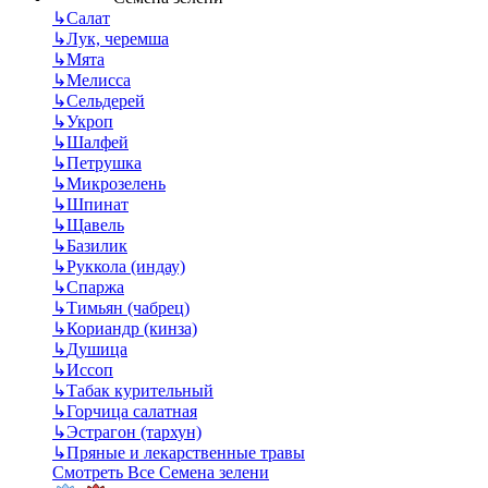
↳
Салат
↳
Лук, черемша
↳
Мята
↳
Мелисса
↳
Сельдерей
↳
Укроп
↳
Шалфей
↳
Петрушка
↳
Микрозелень
↳
Шпинат
↳
Щавель
↳
Базилик
↳
Руккола (индау)
↳
Спаржа
↳
Тимьян (чабрец)
↳
Кориандр (кинза)
↳
Душица
↳
Иссоп
↳
Табак курительный
↳
Горчица салатная
↳
Эстрагон (тархун)
↳
Пряные и лекарственные травы
Смотреть Все Семена зелени