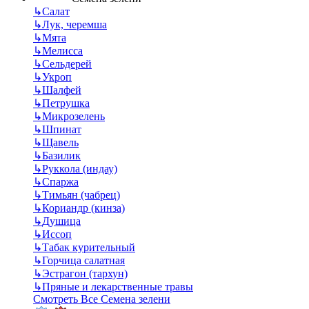
↳
Салат
↳
Лук, черемша
↳
Мята
↳
Мелисса
↳
Сельдерей
↳
Укроп
↳
Шалфей
↳
Петрушка
↳
Микрозелень
↳
Шпинат
↳
Щавель
↳
Базилик
↳
Руккола (индау)
↳
Спаржа
↳
Тимьян (чабрец)
↳
Кориандр (кинза)
↳
Душица
↳
Иссоп
↳
Табак курительный
↳
Горчица салатная
↳
Эстрагон (тархун)
↳
Пряные и лекарственные травы
Смотреть Все Семена зелени