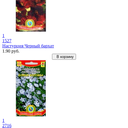
1
1527
Настурция Черный бархат
1.90 руб.
В корзину
1
2716