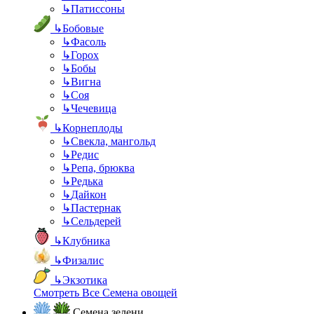
↳
Патиссоны
↳
Бобовые
↳
Фасоль
↳
Горох
↳
Бобы
↳
Вигна
↳
Соя
↳
Чечевица
↳
Корнеплоды
↳
Свекла, мангольд
↳
Редис
↳
Репа, брюква
↳
Редька
↳
Дайкон
↳
Пастернак
↳
Сельдерей
↳
Клубника
↳
Физалис
↳
Экзотика
Смотреть Все Семена овощей
Семена зелени