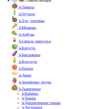
Семена овощей
↳
Томаты
↳
Огурцы
↳
Лук, черемша
↳
Морковь
↳
Арбузы
↳
Свекла, мангольд
↳
Капуста
↳
Баклажаны
↳
Кукуруза
↳
Перцы
↳
Дыни
↳
Земляника, ягоды
↳
Тыквенные
↳
Кабачки
↳
Тыквы
↳
Декоративные тыквы
↳
Лагенария