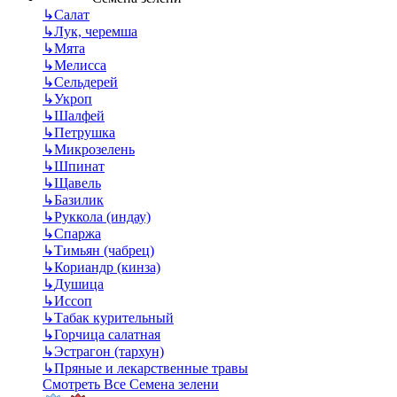
↳
Салат
↳
Лук, черемша
↳
Мята
↳
Мелисса
↳
Сельдерей
↳
Укроп
↳
Шалфей
↳
Петрушка
↳
Микрозелень
↳
Шпинат
↳
Щавель
↳
Базилик
↳
Руккола (индау)
↳
Спаржа
↳
Тимьян (чабрец)
↳
Кориандр (кинза)
↳
Душица
↳
Иссоп
↳
Табак курительный
↳
Горчица салатная
↳
Эстрагон (тархун)
↳
Пряные и лекарственные травы
Смотреть Все Семена зелени