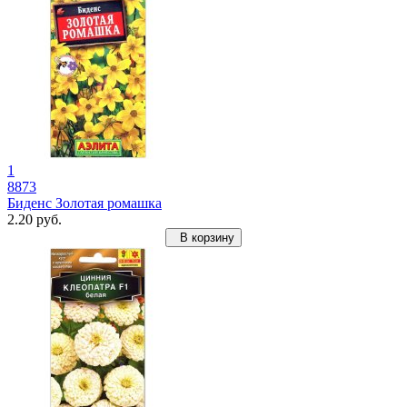
1
8873
Биденс Золотая ромашка
2.20 руб.
В корзину