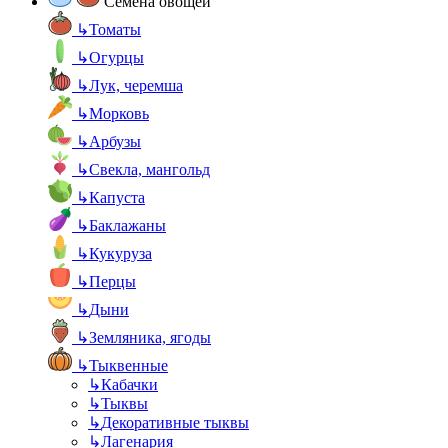
Семена овощей
↳
Томаты
↳
Огурцы
↳
Лук, черемша
↳
Морковь
↳
Арбузы
↳
Свекла, мангольд
↳
Капуста
↳
Баклажаны
↳
Кукуруза
↳
Перцы
↳
Дыни
↳
Земляника, ягоды
↳
Тыквенные
↳
Кабачки
↳
Тыквы
↳
Декоративные тыквы
↳
Лагенария