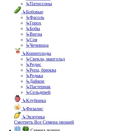
↳
Патиссоны
↳
Бобовые
↳
Фасоль
↳
Горох
↳
Бобы
↳
Вигна
↳
Соя
↳
Чечевица
↳
Корнеплоды
↳
Свекла, мангольд
↳
Редис
↳
Репа, брюква
↳
Редька
↳
Дайкон
↳
Пастернак
↳
Сельдерей
↳
Клубника
↳
Физалис
↳
Экзотика
Смотреть Все Семена овощей
Семена зелени