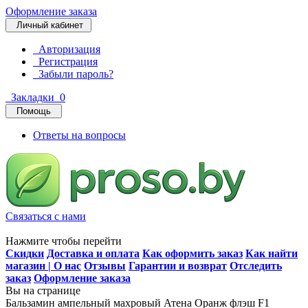
Оформление заказа
Личный кабинет
Авторизация
Регистрация
Забыли пароль?
Закладки
0
Помощь
Ответы на вопросы
Связаться с нами
Нажмите чтобы перейти
Скидки
Доставка и оплата
Как оформить заказ
Как найти
магазин | О нас
Отзывы
Гарантии и возврат
Отследить
заказ
Оформление заказа
Вы на странице
Бальзамин ампельный махровый Атена Оранж флэш F1