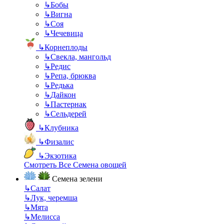
↳
Бобы
↳
Вигна
↳
Соя
↳
Чечевица
↳
Корнеплоды
↳
Свекла, мангольд
↳
Редис
↳
Репа, брюква
↳
Редька
↳
Дайкон
↳
Пастернак
↳
Сельдерей
↳
Клубника
↳
Физалис
↳
Экзотика
Смотреть Все Семена овощей
Семена зелени
↳
Салат
↳
Лук, черемша
↳
Мята
↳
Мелисса