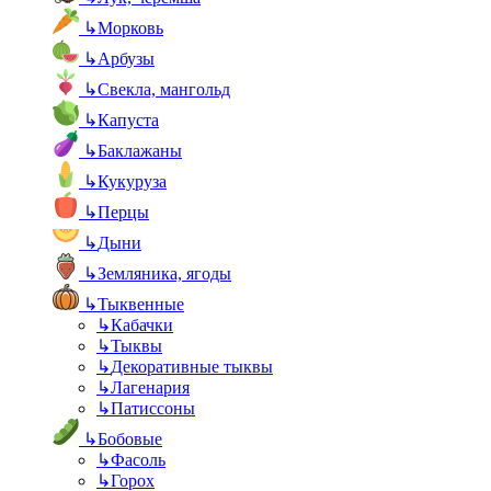
↳
Морковь
↳
Арбузы
↳
Свекла, мангольд
↳
Капуста
↳
Баклажаны
↳
Кукуруза
↳
Перцы
↳
Дыни
↳
Земляника, ягоды
↳
Тыквенные
↳
Кабачки
↳
Тыквы
↳
Декоративные тыквы
↳
Лагенария
↳
Патиссоны
↳
Бобовые
↳
Фасоль
↳
Горох