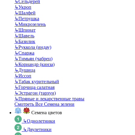
↳
Сельдерей
↳
Укроп
↳
Шалфей
↳
Петрушка
↳
Микрозелень
↳
Шпинат
↳
Щавель
↳
Базилик
↳
Руккола (индау)
↳
Спаржа
↳
Тимьян (чабрец)
↳
Кориандр (кинза)
↳
Душица
↳
Иссоп
↳
Табак курительный
↳
Горчица салатная
↳
Эстрагон (тархун)
↳
Пряные и лекарственные травы
Смотреть Все Семена зелени
Семена цветов
↳
Однолетники
↳
Двулетники