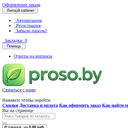
Оформление заказа
Личный кабинет
Авторизация
Регистрация
Забыли пароль?
Закладки
0
Помощь
Ответы на вопросы
Связаться с нами
Нажмите чтобы перейти
Скидки
Доставка и оплата
Как оформить заказ
Как найти м
Вы на странице
0
товаров,
на
0.00 руб.