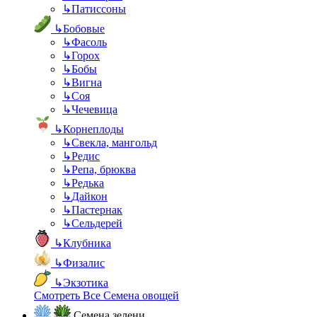
↳
Патиссоны
↳
Бобовые
↳
Фасоль
↳
Горох
↳
Бобы
↳
Вигна
↳
Соя
↳
Чечевица
↳
Корнеплоды
↳
Свекла, мангольд
↳
Редис
↳
Репа, брюква
↳
Редька
↳
Дайкон
↳
Пастернак
↳
Сельдерей
↳
Клубника
↳
Физалис
↳
Экзотика
Смотреть Все Семена овощей
Семена зелени