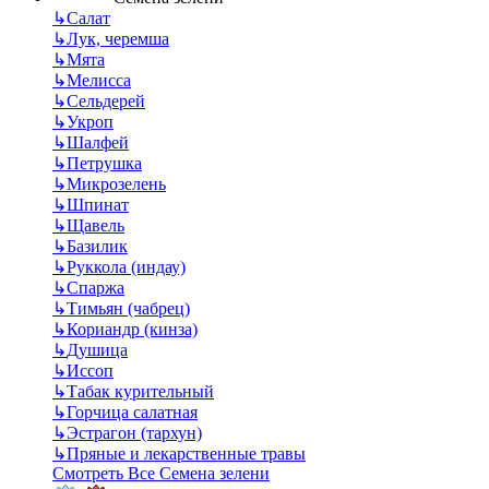
↳
Салат
↳
Лук, черемша
↳
Мята
↳
Мелисса
↳
Сельдерей
↳
Укроп
↳
Шалфей
↳
Петрушка
↳
Микрозелень
↳
Шпинат
↳
Щавель
↳
Базилик
↳
Руккола (индау)
↳
Спаржа
↳
Тимьян (чабрец)
↳
Кориандр (кинза)
↳
Душица
↳
Иссоп
↳
Табак курительный
↳
Горчица салатная
↳
Эстрагон (тархун)
↳
Пряные и лекарственные травы
Смотреть Все Семена зелени