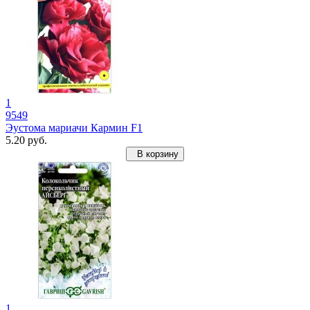
1
9549
Эустома мариачи Кармин F1
5.20 руб.
В корзину
1