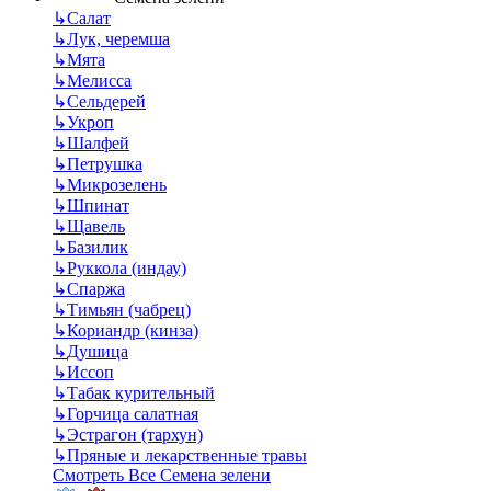
↳
Салат
↳
Лук, черемша
↳
Мята
↳
Мелисса
↳
Сельдерей
↳
Укроп
↳
Шалфей
↳
Петрушка
↳
Микрозелень
↳
Шпинат
↳
Щавель
↳
Базилик
↳
Руккола (индау)
↳
Спаржа
↳
Тимьян (чабрец)
↳
Кориандр (кинза)
↳
Душица
↳
Иссоп
↳
Табак курительный
↳
Горчица салатная
↳
Эстрагон (тархун)
↳
Пряные и лекарственные травы
Смотреть Все Семена зелени