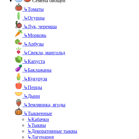
Семена овощей
↳
Томаты
↳
Огурцы
↳
Лук, черемша
↳
Морковь
↳
Арбузы
↳
Свекла, мангольд
↳
Капуста
↳
Баклажаны
↳
Кукуруза
↳
Перцы
↳
Дыни
↳
Земляника, ягоды
↳
Тыквенные
↳
Кабачки
↳
Тыквы
↳
Декоративные тыквы
↳
Лагенария