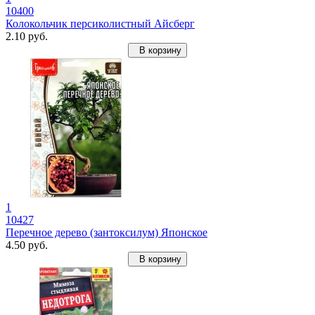
10400
Колокольчик персиколистный Айсберг
2.10 руб.
В корзину
1
10427
Перечное дерево (зантоксилум) Японское
4.50 руб.
В корзину