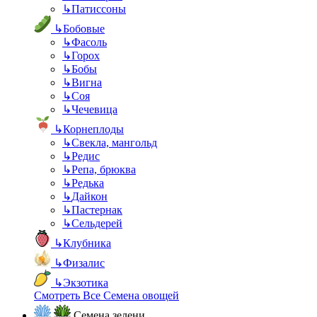
↳
Патиссоны
↳
Бобовые
↳
Фасоль
↳
Горох
↳
Бобы
↳
Вигна
↳
Соя
↳
Чечевица
↳
Корнеплоды
↳
Свекла, мангольд
↳
Редис
↳
Репа, брюква
↳
Редька
↳
Дайкон
↳
Пастернак
↳
Сельдерей
↳
Клубника
↳
Физалис
↳
Экзотика
Смотреть Все Семена овощей
Семена зелени