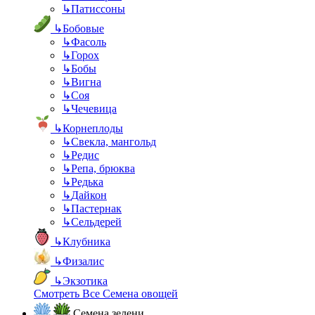
↳
Патиссоны
↳
Бобовые
↳
Фасоль
↳
Горох
↳
Бобы
↳
Вигна
↳
Соя
↳
Чечевица
↳
Корнеплоды
↳
Свекла, мангольд
↳
Редис
↳
Репа, брюква
↳
Редька
↳
Дайкон
↳
Пастернак
↳
Сельдерей
↳
Клубника
↳
Физалис
↳
Экзотика
Смотреть Все Семена овощей
Семена зелени