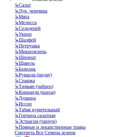
↳
Салат
↳
Лук, черемша
↳
Мята
↳
Мелисса
↳
Сельдерей
↳
Укроп
↳
Шалфей
↳
Петрушка
↳
Микрозелень
↳
Шпинат
↳
Щавель
↳
Базилик
↳
Руккола (индау)
↳
Спаржа
↳
Тимьян (чабрец)
↳
Кориандр (кинза)
↳
Душица
↳
Иссоп
↳
Табак курительный
↳
Горчица салатная
↳
Эстрагон (тархун)
↳
Пряные и лекарственные травы
Смотреть Все Семена зелени