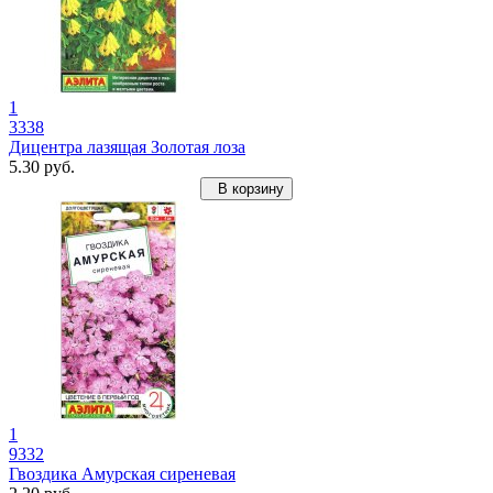
1
3338
Дицентра лазящая Золотая лоза
5.30 руб.
В корзину
1
9332
Гвоздика Амурская сиреневая