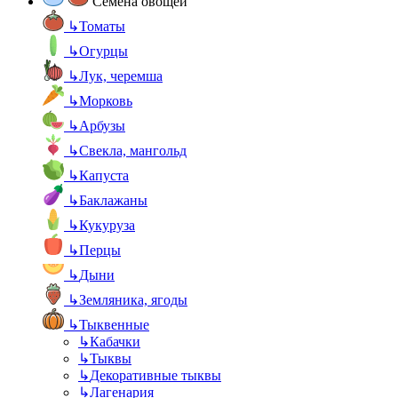
Семена овощей
↳
Томаты
↳
Огурцы
↳
Лук, черемша
↳
Морковь
↳
Арбузы
↳
Свекла, мангольд
↳
Капуста
↳
Баклажаны
↳
Кукуруза
↳
Перцы
↳
Дыни
↳
Земляника, ягоды
↳
Тыквенные
↳
Кабачки
↳
Тыквы
↳
Декоративные тыквы
↳
Лагенария