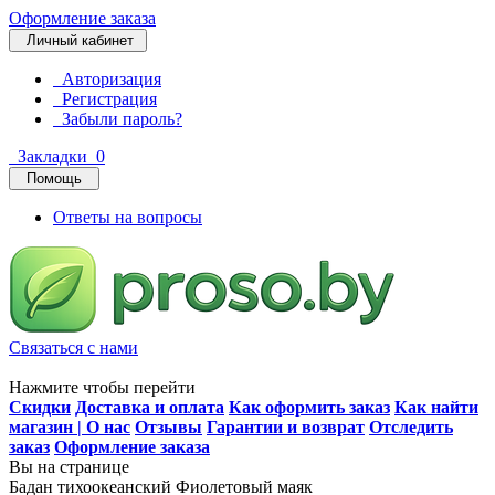
Оформление заказа
Личный кабинет
Авторизация
Регистрация
Забыли пароль?
Закладки
0
Помощь
Ответы на вопросы
Связаться с нами
Нажмите чтобы перейти
Скидки
Доставка и оплата
Как оформить заказ
Как найти
магазин | О нас
Отзывы
Гарантии и возврат
Отследить
заказ
Оформление заказа
Вы на странице
Бадан тихоокеанский Фиолетовый маяк