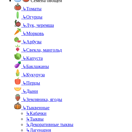
Семена овощей
↳
Томаты
↳
Огурцы
↳
Лук, черемша
↳
Морковь
↳
Арбузы
↳
Свекла, мангольд
↳
Капуста
↳
Баклажаны
↳
Кукуруза
↳
Перцы
↳
Дыни
↳
Земляника, ягоды
↳
Тыквенные
↳
Кабачки
↳
Тыквы
↳
Декоративные тыквы
↳
Лагенария