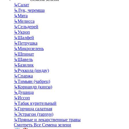
↳
Салат
↳
Лук, черемша
↳
Мята
↳
Мелисса
↳
Сельдерей
↳
Укроп
↳
Шалфей
↳
Петрушка
↳
Микрозелень
↳
Шпинат
↳
Щавель
↳
Базилик
↳
Руккола (индау)
↳
Спаржа
↳
Тимьян (чабрец)
↳
Кориандр (кинза)
↳
Душица
↳
Иссоп
↳
Табак курительный
↳
Горчица салатная
↳
Эстрагон (тархун)
↳
Пряные и лекарственные травы
Смотреть Все Семена зелени