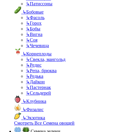
↳
Патиссоны
↳
Бобовые
↳
Фасоль
↳
Горох
↳
Бобы
↳
Вигна
↳
Соя
↳
Чечевица
↳
Корнеплоды
↳
Свекла, мангольд
↳
Редис
↳
Репа, брюква
↳
Редька
↳
Дайкон
↳
Пастернак
↳
Сельдерей
↳
Клубника
↳
Физалис
↳
Экзотика
Смотреть Все Семена овощей
Семена зелени