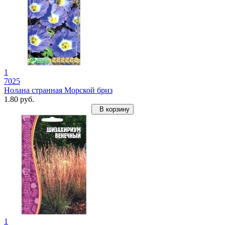
1
7025
Нолана странная Морской бриз
1.80 руб.
В корзину
1