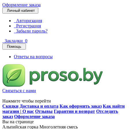
Оформление заказа
Личный кабинет
Авторизация
Регистрация
Забыли пароль?
Закладки
0
Помощь
Ответы на вопросы
Связаться с нами
Нажмите чтобы перейти
Скидки
Доставка и оплата
Как оформить заказ
Как найти
магазин | О нас
Отзывы
Гарантии и возврат
Отследить
заказ
Оформление заказа
Вы на странице
Альпийская горка Многолетняя смесь